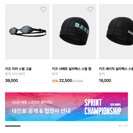
키즈 미러 스윔 고글
키즈 샤베트 실리텍스 스윔 캡
키즈 베이직 실리텍스 스
블랙 미러/블랙
블랙
블랙
39,000
22,500
19,000
10
%
25,000
01
/
07