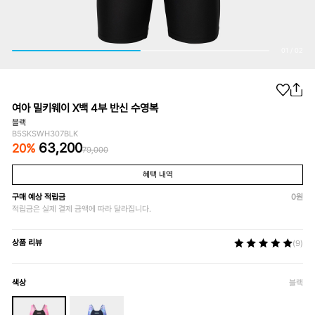
01
/
02
여아 밀키웨이 X백 4부 반신 수영복
블랙
B5SKSWH307BLK
63,200
20
%
79,000
혜택 내역
구매 예상 적립금
0
원
적립금은 실제 결제 금액에 따라 달라집니다.
상품 리뷰
(9)
색상
블랙