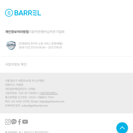
개인정보처리방침
이용약관
멤버십약관
기업IR
[인증범위] 온라인 쇼핑 서비스 운영(배럴)
[유효기간] 2024.06.16 ~ 2027.06.15
사업자정보 확인
서울 용산구 새창로44길 10 (신계동)
대표이사
박영준
개인정보책임관리자
신재성
사업자번호
105-87-39951 /
사업자정보확인
통신판매업 신고번호
2022-서울용산-1154
FAX
02-540-3176
Email
help@getbarrel.com
단체주문 문의
sales@getbarrel.com
© BARREL ALL RIGHTS RESERVED.