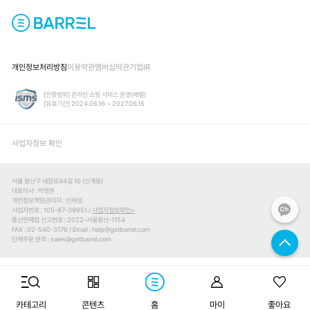
개인정보처리방침
이용약관
멤버십약관
기업IR
[인증범위] 온라인 쇼핑 서비스 운영(배럴)
[유효기간] 2024.06.16 ~ 2027.06.15
사업자정보 확인
서울 용산구 새창로44길 10 (신계동)
대표이사
박영준
개인정보책임관리자
신재성
사업자번호
105-87-39951 /
사업자정보확인
통신판매업 신고번호
2022-서울용산-1154
FAX
02-540-3176
Email
help@getbarrel.com
단체주문 문의
sales@getbarrel.com
© BARREL ALL RIGHTS RESERVED.
카테고리
콘텐츠
홈
마이
좋아요