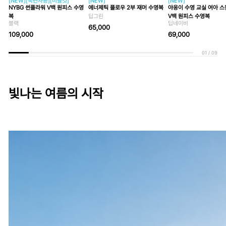
[NEW][숙련자용][미들컷]
[NEW]
[NEW]
NYBG 썬플라워 V백 원피스 수영
에너제틱 플로우 2부 재머 수영복
야옹이 수영 교실 여아 
복
딥그린
V백 원피스 수영복
블랙
딥네이비
65,000
109,000
69,000
01
/
09
빛나는 여름의 시작