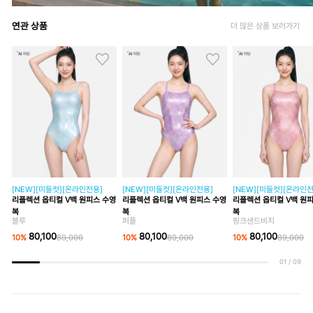
연관 상품
더 많은 상품 보러가기
[NEW][미들컷][온라인전용]
[NEW][미들컷][온라인전용]
[NEW][미들컷][온라인전
리플렉션 옵티컬 V백 원피스 수영
리플렉션 옵티컬 V백 원피스 수영
리플렉션 옵티컬 V백 원
복
복
복
블루
퍼플
핑크샌드비치
80,100
80,100
80,100
10
%
89,000
10
%
89,000
10
%
89,000
01
/
09