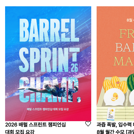
2026 배럴 스프린트 챔피언십
과즙 폭발, 입수력 
대회 모집 요강
8월 월간 수모 [과