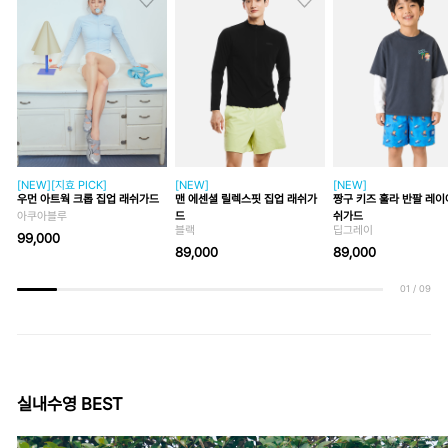
[NEW][지효 PICK]
[NEW]
[NEW]
우먼 아트웍 크롭 집업 래쉬가드
맨 에센셜 릴렉스핏 집업 래쉬가
짱구 키즈 훌라 반팔 레이
아쿠아블루
드
쉬가드
블랙
딥그레이
99,000
89,000
89,000
01
/
09
실내수영 BEST