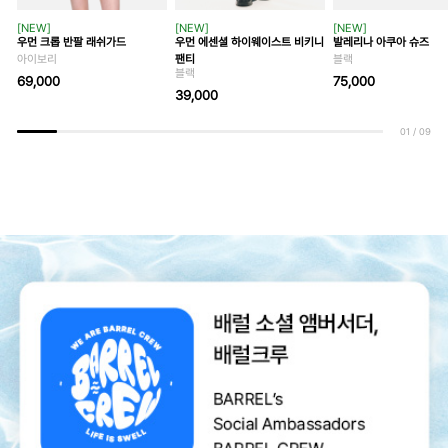
[NEW]
[NEW]
[NEW]
우먼 크롭 반팔 래쉬가드
우먼 에센셜 하이웨이스트 비키니
발레리나 아쿠아 슈즈
아이보리
팬티
블랙
블랙
69,000
75,000
39,000
01
/
09