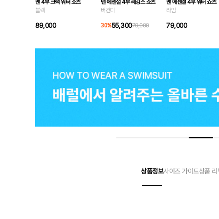
맨 4부 크랙 워터 쇼츠
맨 에센셜 4부 레깅스 쇼츠
맨 에센셜 4부 워터 쇼츠
블랙
버건디
라임
89,000
55,300
79,000
30
%
79,000
상품정보
사이즈 가이드
상품 리