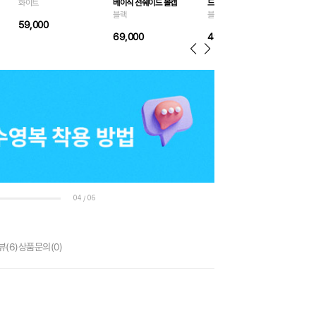
화이트
베이직 선쉐이드 볼캡
드라이 백 10L
블랙
블랙
블랙
59,000
30
69,000
49,000
04
06
/
뷰
(6)
상품문의
(0)