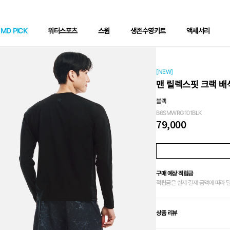
MD PICK
워터스포츠
스윔
생존수영키트
액세서리
[NEW]
맨 릴렉스핏 크랙 배
블랙
B6SMWRG101BLK
79,000
구매 예상 적립금
적립금은 실제 결제 금액에 따라 
상품 리뷰