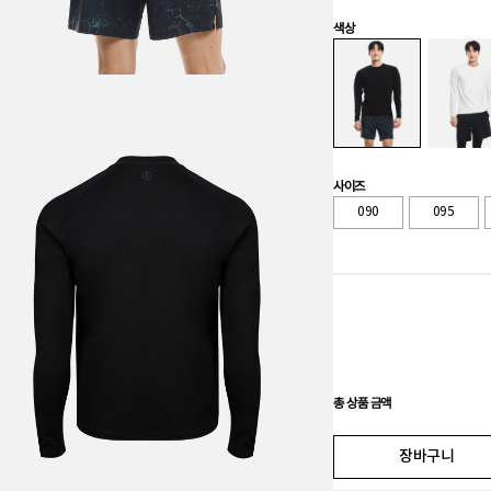
색상
사이즈
090
095
총 상품 금액
장바구니