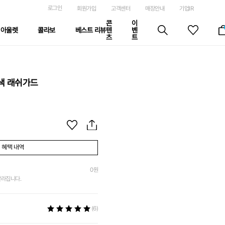
로그인
회원가입
고객센터
매장안내
기업IR
콘
이
아울렛
콜라보
베스트 리뷰
텐
벤
츠
트
색 래쉬가드
혜택 내역
0
원
달라집니다.
(6)