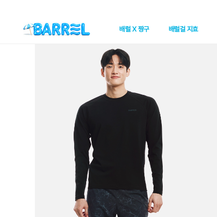
배럴 X 짱구
배럴걸 지효