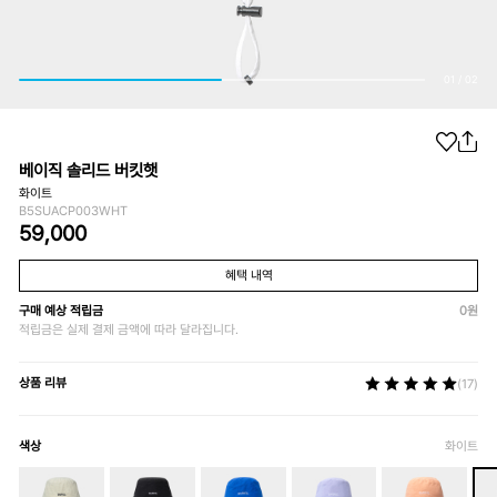
01
/
02
베이직 솔리드 버킷햇
화이트
B5SUACP003WHT
59,000
혜택 내역
구매 예상 적립금
0
원
적립금은 실제 결제 금액에 따라 달라집니다.
상품 리뷰
(17)
색상
화이트