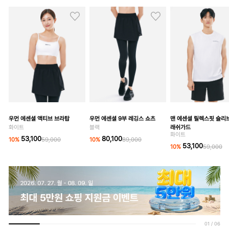
우먼 에센셜 액티브 브라탑
우먼 에센셜 9부 레깅스 쇼츠
맨 에센셜 릴렉스핏 슬리
화이트
블랙
래쉬가드
화이트
53,100
80,100
10
%
59,000
10
%
89,000
53,100
10
%
59,000
01
/
06