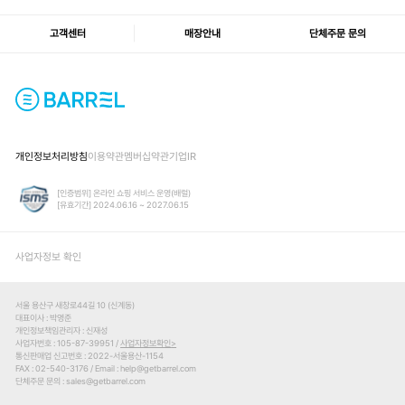
고객센터
매장안내
단체주문 문의
개인정보처리방침
이용약관
멤버십약관
기업IR
[인증범위] 온라인 쇼핑 서비스 운영(배럴)
[유효기간] 2024.06.16 ~ 2027.06.15
사업자정보 확인
서울 용산구 새창로44길 10 (신계동)
대표이사
박영준
개인정보책임관리자
신재성
사업자번호
105-87-39951 /
사업자정보확인
통신판매업 신고번호
2022-서울용산-1154
FAX
02-540-3176
Email
help@getbarrel.com
단체주문 문의
sales@getbarrel.com