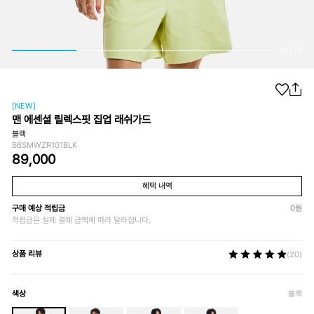
01
/
04
[NEW]
맨 에센셜 릴렉스핏 집업 래쉬가드
블랙
B6SMWZR101BLK
89,000
혜택 내역
구매 예상 적립금
0
원
적립금은 실제 결제 금액에 따라 달라집니다.
상품 리뷰
(20)
색상
블랙