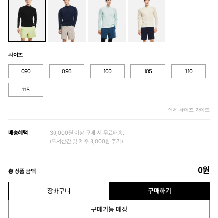
사이즈
090
095
100
105
110
115
신체 사이즈 가이드
배송혜택
30,000원 이상 구매 시 무료배송.
(도서산간 및 제주 3,000원 추가)
0
원
총 상품 금액
장바구니
구매하기
구매가능 매장