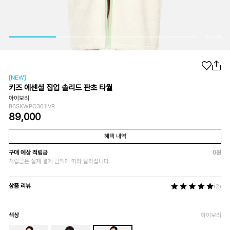
01
/
04
[NEW]
키즈 에센셜 집업 솔리드 판초 타월
아이보리
B6SKWPO301IVR
89,000
혜택 내역
구매 예상 적립금
0
원
적립금은 실제 결제 금액에 따라 달라집니다.
상품 리뷰
(2)
색상
아이보리