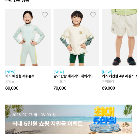
추천 연관 상품
[NEW]
[NEW]
[NEW]
키즈 에센셜 래쉬슈트
남아 반팔 레이어드 래쉬가드
키즈 에센셜 4부 레깅스 
풀민트
아이보리
아이보리
89,000
79,000
69,000