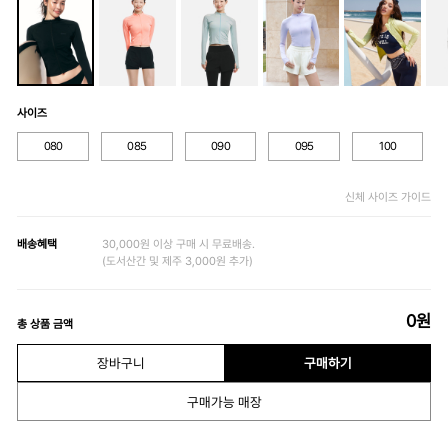
사이즈
080
085
090
095
100
신체 사이즈 가이드
배송혜택
30,000원 이상 구매 시 무료배송.
(도서산간 및 제주 3,000원 추가)
0
원
총 상품 금액
장바구니
구매하기
구매가능 매장