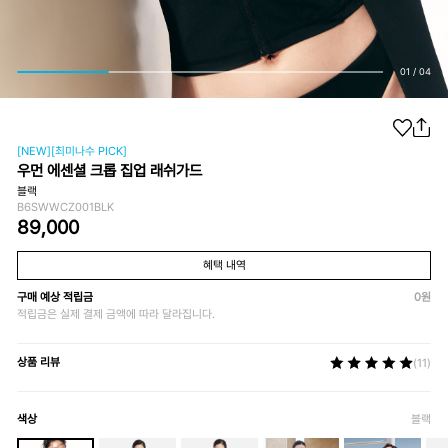
01
/
04
[NEW][최미나수 PICK]
우먼 에센셜 크롭 집업 래쉬가드
블랙
B6SWWCZ001BLK
89,000
혜택 내역
구매 예상 적립금
0
원
적립금은 실제 결제 금액에 따라 달라집니다.
상품 리뷰
(11)
색상
블랙