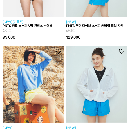
[NEW][미들컷]
[NEW]
PNTS 카툰 스누피 V백 원피스 수영복
PNTS 우먼 다이브 스누피 커버업 집업 자켓
화이트
화이트
99,000
129,000
[NEW]
[NEW]