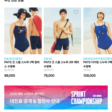
추천 연관 상품
[NEW][미들컷]
[NEW]
[NEW][숙련자용][미들컷
PNTS 굿 스윔 스누피 V백 원피
PNTS 굿 스윔 스누피 3부 재머
PNTS 다이빙 스누피 V
스 수영복
수영복
수영복
딥네이비
딥네이비
네이비
99,000
79,000
109,000