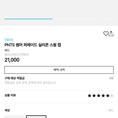
01
/
02
[NEW]
PNTS 썸머 퍼레이드 실리콘 스윔 캡
레드
B6SUASC070RED
21,000
혜택 내역
구매 예상 적립금
0
원
적립금은 실제 결제 금액에 따라 달라집니다.
상품 리뷰
(8)
색상
레드