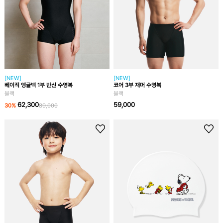
[NEW]
[NEW]
베이직 앵글백 1부 반신 수영복
코어 3부 재머 수영복
블랙
블랙
62,300
59,000
30
%
89,000