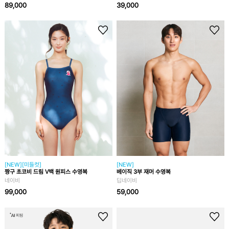
89,000
39,000
[NEW][미들컷]
[NEW]
짱구 초코비 드림 V백 원피스 수영복
베이직 3부 재머 수영복
네이비
딥네이비
99,000
59,000