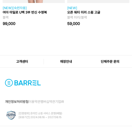
[NEW][숙련자용]
[NEW]
여아 마일로 U백 3부 반신 수영복
오픈 워터 미러 스윔 고글
블랙
블랙 미러/블랙
99,000
59,000
고객센터
매장안내
단체주문 문의
개인정보처리방침
이용약관
멤버십약관
기업IR
[인증범위] 온라인 쇼핑 서비스 운영(배럴)
[유효기간] 2024.06.16 ~ 2027.06.15