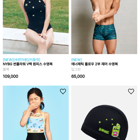
[NEW][숙련자용][미들컷]
[NEW]
NYBG 썬플라워 V백 원피스 수영복
에너제틱 플로우 2부 재머 수영복
블랙
딥그린
109,000
65,000