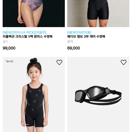
[NEW][최미나수 PICK][미들컷]
[NEW][숙련자용]
리플렉션 크리스탈 V백 원피스 수영복
웨이브 엠보 3부 재머 수영복
골드
블랙
99,000
69,000