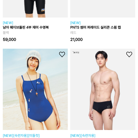
[NEW]
[NEW]
남아 웨이브돌핀 4부 재머 수영복
PNTS 썸머 퍼레이드 실리콘 스윔 캡
블랙
레드
59,000
21,000
[NEW][숙련자용][미들컷]
[NEW][숙련자용]