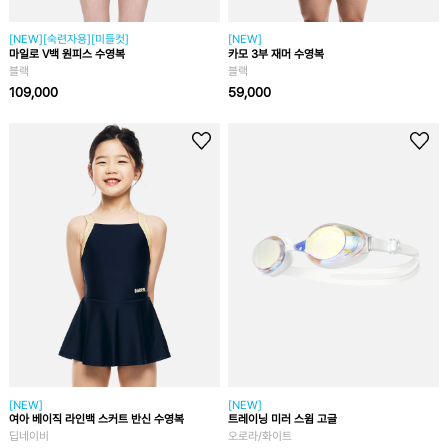
[NEW][숙련자용][미들컷]
[NEW]
마일로 V백 원피스 수영복
카모 3부 재머 수영복
블랙
블랙
109,000
59,000
[NEW]
[NEW]
여아 베이직 라인백 스커트 반신 수영복
트레이닝 미러 스윔 고글
딥네이비
오로라/화이트