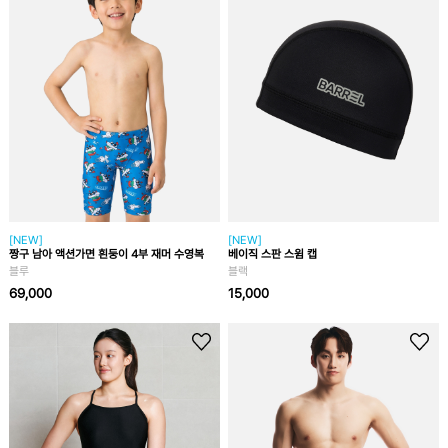
[NEW]
[NEW]
짱구 남아 액션가면 흰둥이 4부 재머 수영복
베이직 스판 스윔 캡
블루
블랙
69,000
15,000