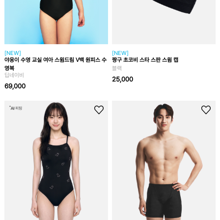
[NEW]
[NEW]
야옹이 수영 교실 여아 스윔드림 V백 원피스 수
짱구 초코비 스타 스판 스윔 캡
영복
블랙
딥네이비
25,000
69,000