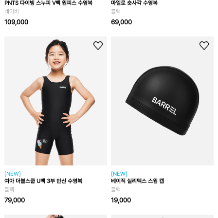
PNTS 다이빙 스누피 V백 원피스 수영복
마일로 숏사각 수영복
네이비
블랙
109,000
69,000
[NEW]
[NEW]
여아 더블스쿱 U백 3부 반신 수영복
베이직 실리텍스 스윔 캡
블랙
블랙
79,000
19,000