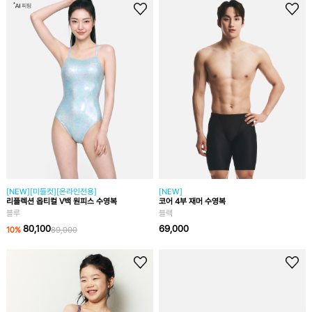
[NEW][미들컷][온라인전용]
[NEW]
리플렉션 옵티컬 V백 원피스 수영복
코어 4부 재머 수영복
블루
블랙
80,100
69,000
10
%
89,000