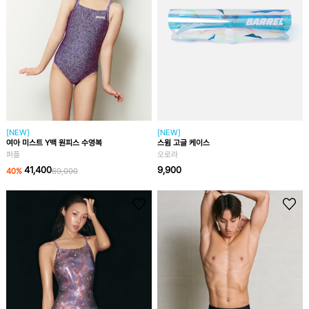
[NEW]
[NEW]
여아 미스트 Y백 원피스 수영복
스윔 고글 케이스
퍼플
오로라
41,400
9,900
40
%
69,000