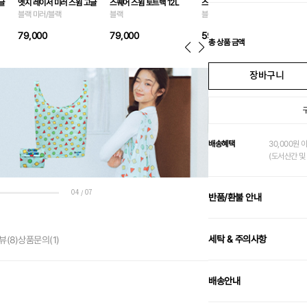
글
엣지 레이서 미러 스윔 고글
스퀘어 스윔 토트백 12L
스위머즈 크로스 백 7L
블랙 미러/블랙
블랙
블랙
79,000
79,000
59,000
총 상품 금액
장바구니
배송혜택
30,000원 
(도서산간 및 
04
07
/
반품/환불 안내
세탁 & 주의사항
뷰
(8)
상품문의
(1)
배송안내