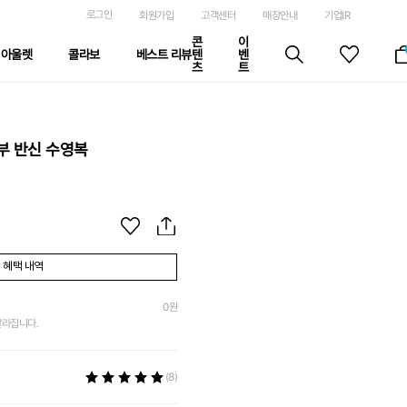
로그인
회원가입
고객센터
매장안내
기업IR
콘
이
아울렛
콜라보
베스트 리뷰
텐
벤
츠
트
부 반신 수영복
혜택 내역
0
원
달라집니다.
(8)