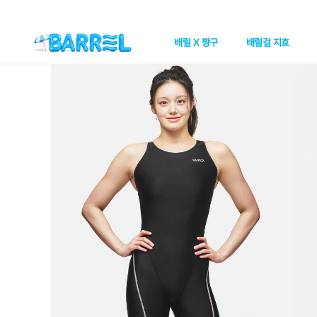
배럴 X 짱구
배럴걸 지효