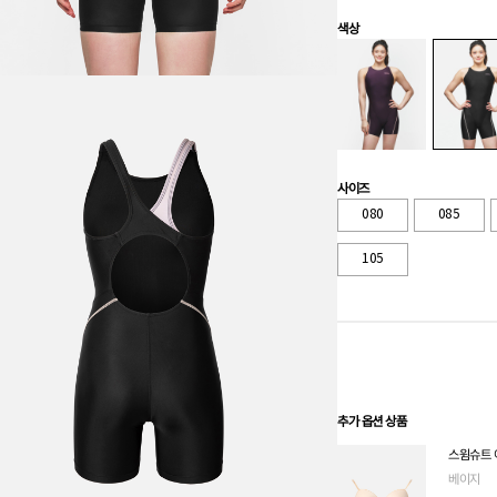
색상
사이즈
080
085
105
추가 옵션 상품
스윔슈트 
베이지