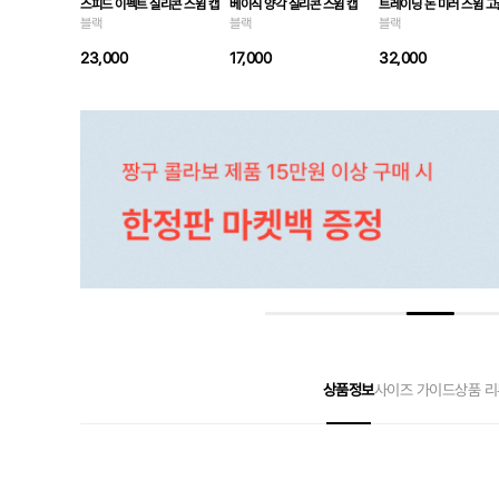
스피드 이펙트 실리콘 스윔 캡
베이직 양각 실리콘 스윔 캡
트레이닝 논 미러 스윔 고
블랙
블랙
블랙
23,000
17,000
32,000
상품정보
사이즈 가이드
상품 리