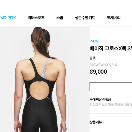
MD PICK
워터스포츠
스윔
생존수영키트
액세서리
[NEW]
베이직 크로스X백 3
블랙
B6SWSWH002BLK
89,000
구매 예상 적립금
적립금은 실제 결제 금액에 따라 
상품 리뷰