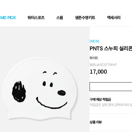
MD PICK
워터스포츠
스윔
생존수영키트
액세서리
[NEW]
PNTS 스누피 실리콘
화이트
B6SUASC077WHT
17,000
구매 예상 적립금
적립금은 실제 결제 금액에 따라 
상품 리뷰