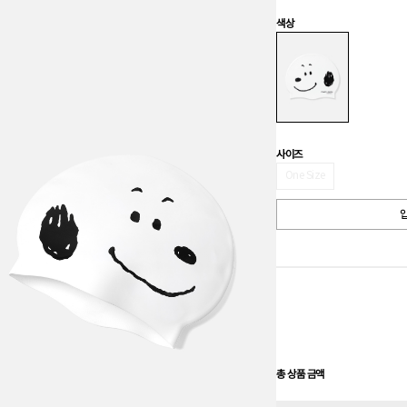
색상
사이즈
One Size
입
총 상품 금액