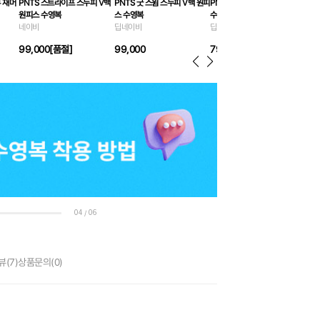
부 재머
PNTS 스트라이프 스누피 V백
PNTS 굿 스윔 스누피 V백 원피
PNTS 굿 스윔 스누피 3부 재머
PN
원피스 수영복
스 수영복
수영복
수영
네이비
딥네이비
딥네이비
화이
99,000
[품절]
99,000
79,000
99
04
06
/
뷰
(7)
상품문의
(0)