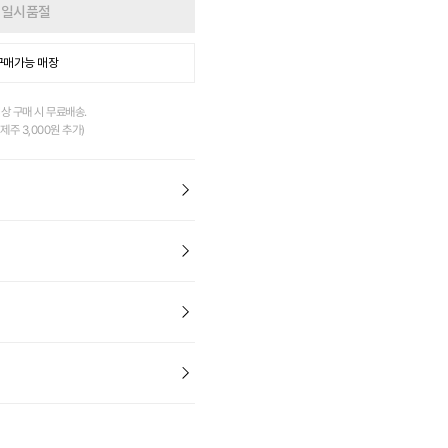
일시품절
구매가능 매장
이상 구매 시 무료배송.
제주 3,000원 추가)
EW][미들컷]