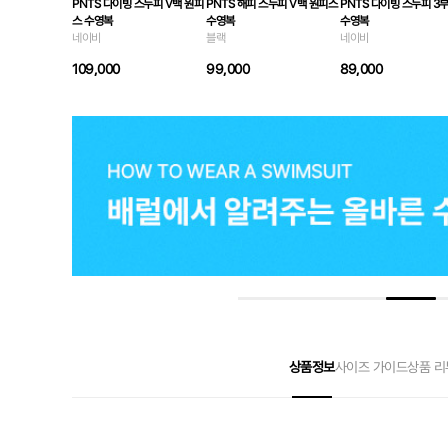
PNTS 다이빙 스누피 V백 원피
PNTS 해피 스누피 V백 원피스
PNTS 다이빙 스누피 3
스 수영복
수영복
수영복
네이비
블랙
네이비
109,000
99,000
89,000
상품정보
사이즈 가이드
상품 리