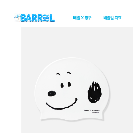
배럴 X 짱구
배럴걸 지효