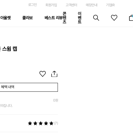
로그인
회원가입
고객센터
매장안내
기업IR
콘
이
아울렛
콜라보
베스트 리뷰
텐
벤
츠
트
 스윔 캡
혜택 내역
0
원
달라집니다.
(7)