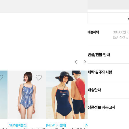
배송혜택
30,000원 
(도서산간 및 
반품/환불 안내
세탁 & 주의사항
배송안내
상품정보 제공고시
[NEW][미들컷]
[NEW][미들컷]
[NEW]
[N