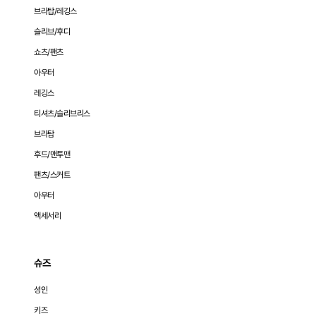
브라탑/레깅스
슬리브/후디
쇼츠/팬츠
아우터
레깅스
티셔츠/슬리브리스
브라탑
후드/맨투맨
팬츠/스커트
아우터
액세서리
슈즈
성인
키즈