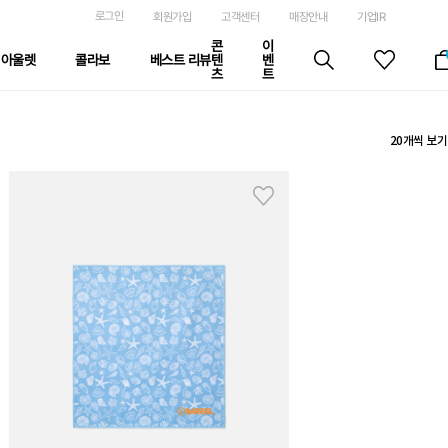
로그인
회원가입
고객센터
매장안내
기업IR
콘
이
아울렛
콜라보
베스트 리뷰
텐
벤
츠
트