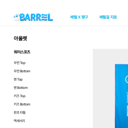
배럴 X 짱구
배럴걸 지효
아울렛
워터스포츠
우먼 Top
우먼 Bottom
맨 Top
맨 Bottom
키즈 Top
키즈 Bottom
판초 타월
액세서리