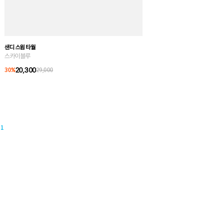
샌디 스윔 타월
스카이블루
20,300
30
%
29,000
1