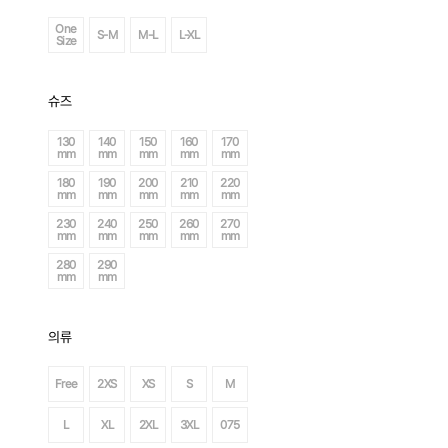
One
S-M
M-L
L-XL
Size
슈즈
130
140
150
160
170
mm
mm
mm
mm
mm
180
190
200
210
220
mm
mm
mm
mm
mm
230
240
250
260
270
mm
mm
mm
mm
mm
280
290
mm
mm
의류
Free
2XS
XS
S
M
L
XL
2XL
3XL
075