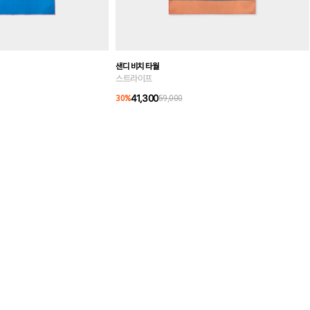
샌디 비치 타월
스트라이프
41,300
30
%
59,000