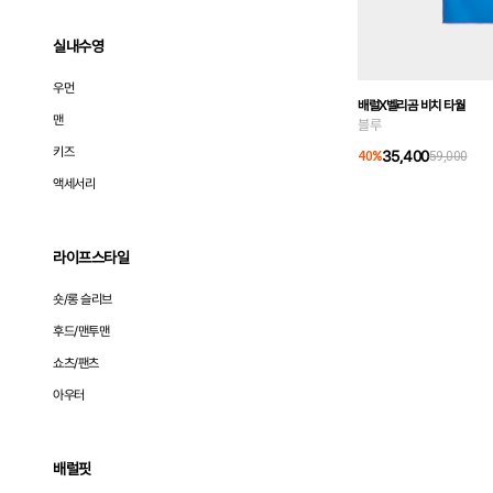
실내수영
우먼
배럴X벨리곰 비치 타월
맨
블루
키즈
35,400
40
%
59,000
액세서리
라이프스타일
숏/롱 슬리브
후드/맨투맨
쇼츠/팬츠
아우터
배럴핏