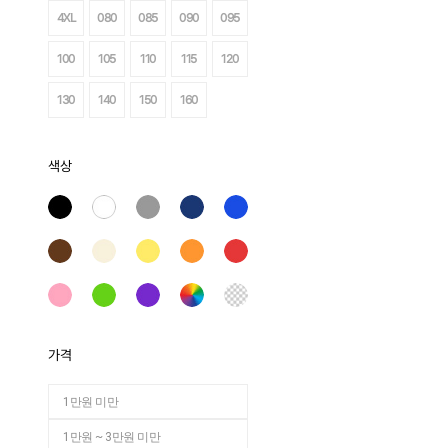
4XL
080
085
090
095
100
105
110
115
120
130
140
150
160
색상
가격
1만원 미만
1만원 ~ 3만원 미만