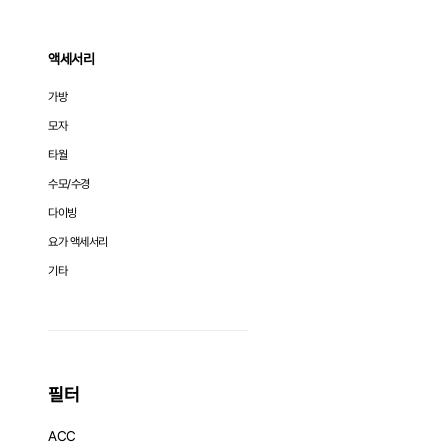
액세서리
가방
모자
타월
수모/수경
다이빙
요가 액세서리
기타
필터
ACC