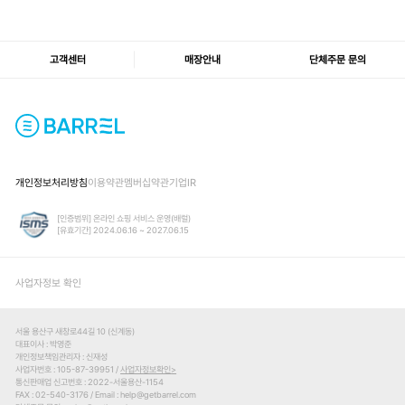
고객센터
매장안내
단체주문 문의
개인정보처리방침
이용약관
멤버십약관
기업IR
[인증범위] 온라인 쇼핑 서비스 운영(배럴)
[유효기간] 2024.06.16 ~ 2027.06.15
사업자정보 확인
서울 용산구 새창로44길 10 (신계동)
대표이사
박영준
개인정보책임관리자
신재성
사업자번호
105-87-39951 /
사업자정보확인
통신판매업 신고번호
2022-서울용산-1154
FAX
02-540-3176
Email
help@getbarrel.com