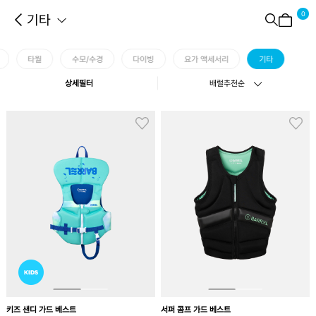
0
기타
타월
수모/수경
다이빙
요가 액세서리
기타
상세필터
배럴추천순
키즈 샌디 가드 베스트
서퍼 콤프 가드 베스트