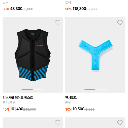
민트
블랙
48,300
118,300
30
%
69,000
30
%
169,000
핀서포트
리버서블 웨이크 베스트
블루
블랙/블루
10,500
161,400
30
%
15,000
40
%
269,000