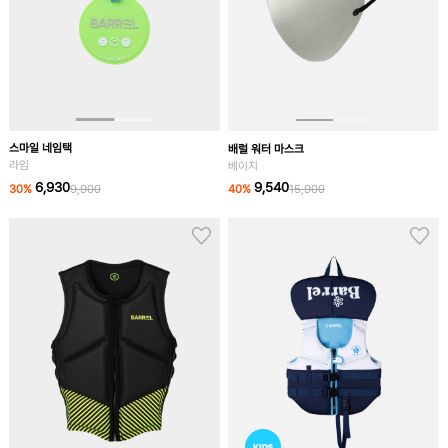
스마일 네임택
배럴 워터 마스크
라임
베이지
6,930
9,540
30
%
9,900
40
%
15,900