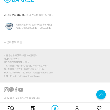
개인정보처리방침
이용약관
멤버십약관
기업IR
[인증범위] 온라인 쇼핑 서비스 운영(배럴)
[유효기간] 2024.06.16 ~ 2027.06.15
사업자정보 확인
서울 용산구 새창로44길 10 (신계동)
대표이사
박영준
개인정보책임관리자
신재성
사업자번호
105-87-39951 /
사업자정보확인
통신판매업 신고번호
2022-서울용산-1154
FAX
02-540-3176
Email
help@getbarrel.com
단체주문 문의
sales@getbarrel.com
© BARREL ALL RIGHTS RESERVED.