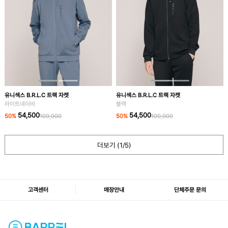
유니섹스 B.R.L.C 트랙 자켓
유니섹스 B.R.L.C 트랙 자켓
라이트네이비
블랙
54,500
54,500
50
%
109,000
50
%
109,000
더보기 (
1
/5)
고객센터
매장안내
단체주문 문의