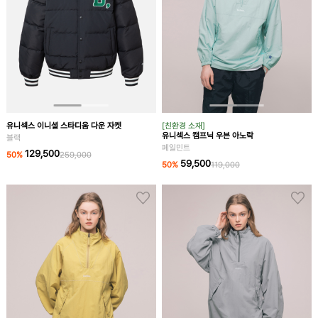
[친환경 소재]
유니섹스 이니셜 스타디움 다운 자켓
유니섹스 캠프닉 우븐 아노락
블랙
페일민트
129,500
50
%
259,000
59,500
50
%
119,000