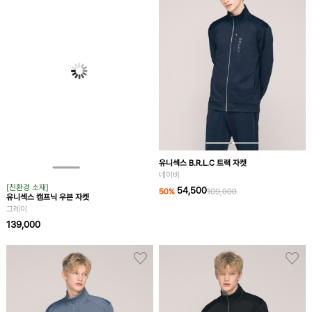
유니섹스 B.R.L.C 트랙 자켓
네이비
[친환경 소재]
54,500
50
%
109,000
유니섹스 캠프닉 우븐 자켓
그레이
139,000