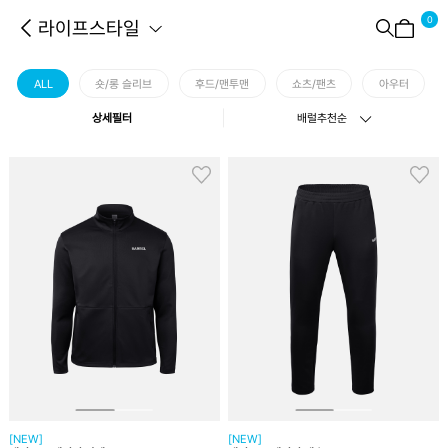
0
라이프스타일
ALL
숏/롱 슬리브
후드/맨투맨
쇼츠/팬츠
아우터
상세필터
배럴추천순
[NEW]
[NEW]