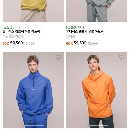
[친환경 소재]
[친환경 소재]
유니섹스 캠프닉 우븐 아노락
유니섹스 캠프닉 우븐 아노락
머스타드 옐로우
그레이
59,500
59,500
50
%
119,000
50
%
119,000