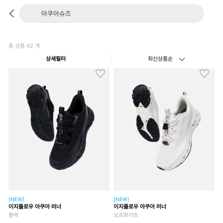
총 상품
42
개
상세필터
최신상품순
[NEW]
[NEW]
이지플로우 아쿠아 러너
이지플로우 아쿠아 러너
블랙
오프화이트