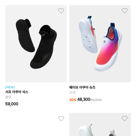
[NEW]
웨이브 아쿠아 슈즈
서프 아쿠아 삭스
선셋
블랙
48,300
30
%
69,000
59,000
웨이브 아쿠아 슈즈
네이비
48,300
30
%
69,000