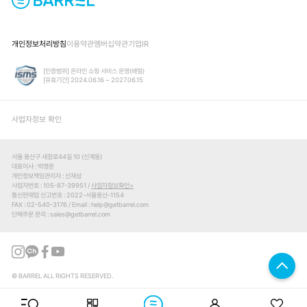
개인정보처리방침
이용약관
멤버십약관
기업IR
[인증범위] 온라인 쇼핑 서비스 운영(배럴)
[유효기간] 2024.06.16 ~ 2027.06.15
사업자정보 확인
서울 용산구 새창로44길 10 (신계동)
대표이사
박영준
개인정보책임관리자
신재성
사업자번호
105-87-39951 /
사업자정보확인
통신판매업 신고번호
2022-서울용산-1154
FAX
02-540-3176
Email
help@getbarrel.com
단체주문 문의
sales@getbarrel.com
© BARREL ALL RIGHTS RESERVED.