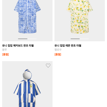
유니 집업 체커보드 판초 타월
유니 집업 레몬 판초 타월
블루
옐로우
[품절]
[품절]