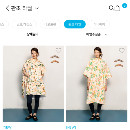
0
판초 타월
리스
쇼츠/레깅스
네오프렌
판초 타월
이너웨어
상세필터
배럴추천순
[NEW]
[NEW]