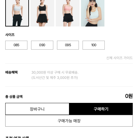
사이즈
085
090
095
100
신체 사이즈 가이드
배송혜택
30,000원 이상 구매 시 무료배송.
(도서산간 및 제주 3,000원 추가)
0
원
총 상품 금액
장바구니
구매하기
구매가능 매장