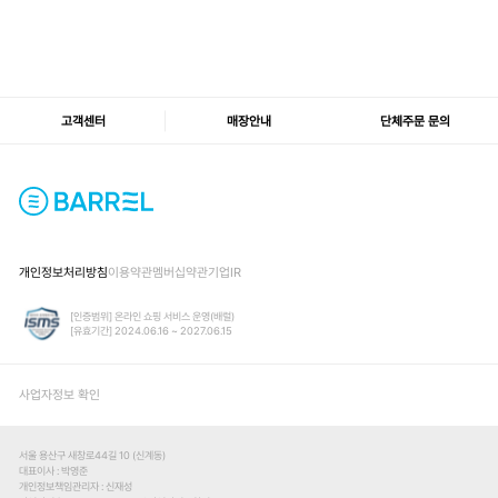
고객센터
매장안내
단체주문 문의
개인정보처리방침
이용약관
멤버십약관
기업IR
[인증범위] 온라인 쇼핑 서비스 운영(배럴)
[유효기간] 2024.06.16 ~ 2027.06.15
사업자정보 확인
서울 용산구 새창로44길 10 (신계동)
대표이사
박영준
개인정보책임관리자
신재성