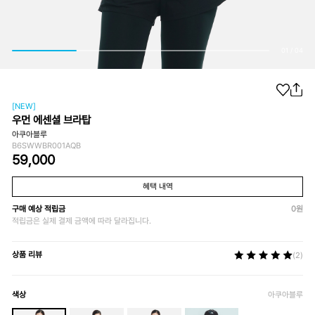
01
/
04
[NEW]
우먼 에센셜 브라탑
아쿠아블루
B6SWWBR001AQB
59,000
혜택 내역
구매 예상 적립금
0
원
적립금은 실제 결제 금액에 따라 달라집니다.
상품 리뷰
(2)
색상
아쿠아블루