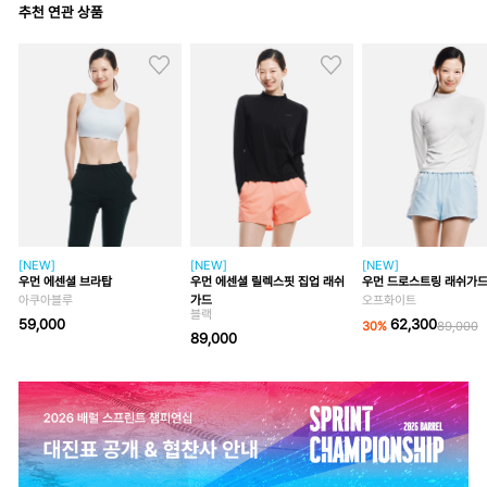
추천 연관 상품
[NEW]
[NEW]
[NEW]
우먼 에센셜 브라탑
우먼 에센셜 릴렉스핏 집업 래쉬
우먼 드로스트링 래쉬가
아쿠아블루
가드
오프화이트
블랙
59,000
62,300
30
%
89,000
89,000