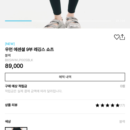
01
/
04
[NEW]
우먼 에센셜 9부 레깅스 쇼츠
블랙
B6SWWLP005BLK
89,000
혜택 내역
구매 예상 적립금
0
원
적립금은 실제 결제 금액에 따라 달라집니다.
상품 리뷰
(17)
색상
블랙