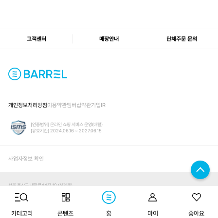
고객센터
매장안내
단체주문 문의
개인정보처리방침
이용약관
멤버십약관
기업IR
[인증범위] 온라인 쇼핑 서비스 운영(배럴)
[유효기간] 2024.06.16 ~ 2027.06.15
사업자정보 확인
서울 용산구 새창로44길 10 (신계동)
대표이사
박영준
개인정보책임관리자
신재성
사업자번호
105-87-39951 /
사업자정보확인
구매하기
통신판매업 신고번호
2022-서울용산-1154
카테고리
콘텐츠
홈
마이
좋아요