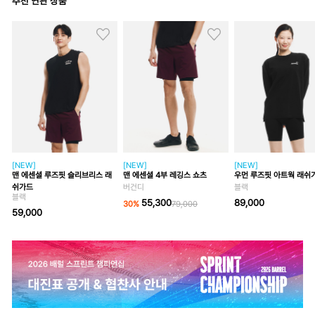
추천 연관 상품
[NEW]
[NEW]
[NEW]
맨 에센셜 루즈핏 슬리브리스 래
맨 에센셜 4부 레깅스 쇼츠
우먼 루즈핏 아트웍 래쉬
쉬가드
버건디
블랙
블랙
55,300
89,000
30
%
79,000
59,000