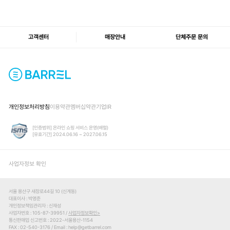
고객센터
매장안내
단체주문 문의
개인정보처리방침
이용약관
멤버십약관
기업IR
[인증범위] 온라인 쇼핑 서비스 운영(배럴)
[유효기간] 2024.06.16 ~ 2027.06.15
사업자정보 확인
서울 용산구 새창로44길 10 (신계동)
대표이사
박영준
개인정보책임관리자
신재성
사업자번호
105-87-39951 /
사업자정보확인
통신판매업 신고번호
2022-서울용산-1154
FAX
02-540-3176
Email
help@getbarrel.com