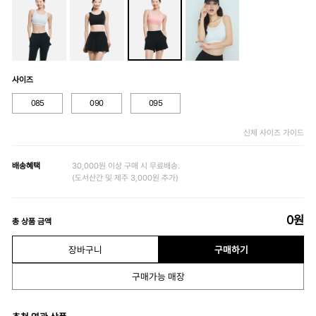
사이즈
085
090
095
신체 사이즈 가이드
배송혜택
30,000원 이상 구매 시 무료배송.
(도서산간 및 제주 3,000원 추가)
0
원
총 상품 금액
장바구니
구매하기
구매가능 매장