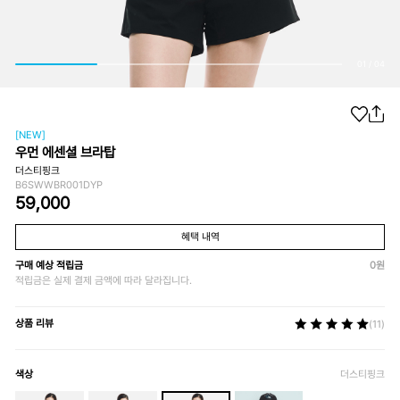
01
/
04
[NEW]
우먼 에센셜 브라탑
더스티핑크
B6SWWBR001DYP
59,000
혜택 내역
구매 예상 적립금
0
원
적립금은 실제 결제 금액에 따라 달라집니다.
상품 리뷰
(11)
색상
더스티핑크