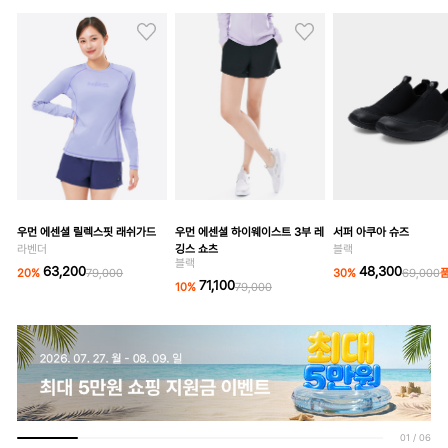
우먼 에센셜 릴렉스핏 래쉬가드
우먼 에센셜 하이웨이스트 3부 레
서퍼 아쿠아 슈즈
라벤더
깅스 쇼츠
블랙
블랙
63,200
48,300
20
%
79,000
30
%
69,000
71,100
10
%
79,000
01
/
06