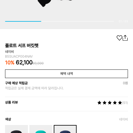
01
/
03
플로트 서프 버킷햇
네이비
B5SUACP004NAV
62,100
10
%
69,000
혜택 내역
구매 예상 적립금
0
원
적립금은 실제 결제 금액에 따라 달라집니다.
상품 리뷰
(51)
색상
네이비