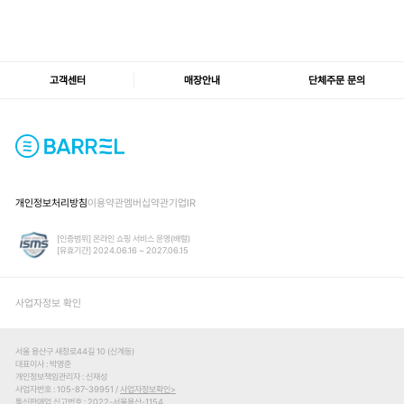
고객센터
매장안내
단체주문 문의
개인정보처리방침
이용약관
멤버십약관
기업IR
[인증범위] 온라인 쇼핑 서비스 운영(배럴)
[유효기간] 2024.06.16 ~ 2027.06.15
사업자정보 확인
서울 용산구 새창로44길 10 (신계동)
대표이사
박영준
개인정보책임관리자
신재성
사업자번호
105-87-39951 /
사업자정보확인
통신판매업 신고번호
2022-서울용산-1154