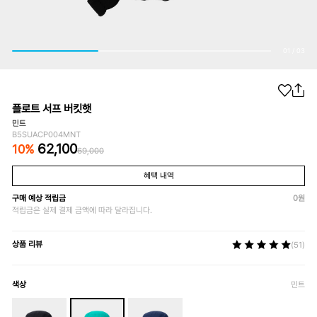
01
/
03
플로트 서프 버킷햇
민트
B5SUACP004MNT
62,100
10
%
69,000
혜택 내역
구매 예상 적립금
0
원
적립금은 실제 결제 금액에 따라 달라집니다.
상품 리뷰
(51)
색상
민트