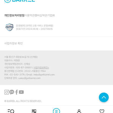
개인정보처리방침
이용약관
멤버십약관
기업IR
[인증범위] 온라인 쇼핑 서비스 운영(배럴)
[유효기간] 2024.06.16 ~ 2027.06.15
사업자정보 확인
서울 용산구 새창로44길 10 (신계동)
대표이사
박영준
개인정보책임관리자
신재성
사업자번호
105-87-39951 /
사업자정보확인
통신판매업 신고번호
2022-서울용산-1154
FAX
02-540-3176
Email
help@getbarrel.com
단체주문 문의
sales@getbarrel.com
© BARREL ALL RIGHTS RESERVED.