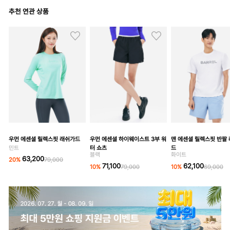
추천 연관 상품
우먼 에센셜 릴렉스핏 래쉬가드
우먼 에센셜 하이웨이스트 3부 워
맨 에센셜 릴렉스핏 반팔
민트
터 쇼츠
드
블랙
화이트
63,200
20
%
79,000
71,100
62,100
10
%
79,000
10
%
69,000