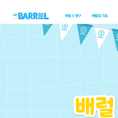
배럴 X 짱구
배럴걸 지효