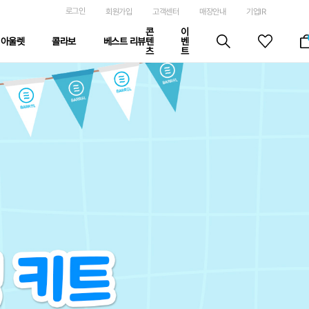
로그인
회원가입
고객센터
매장안내
기업IR
콘
이
아울렛
콜라보
베스트 리뷰
텐
벤
츠
트