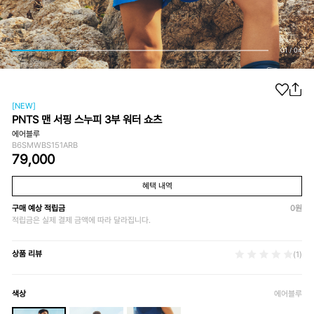
01
/
04
[NEW]
PNTS 맨 서핑 스누피 3부 워터 쇼츠
에어블루
B6SMWBS151ARB
79,000
혜택 내역
구매 예상 적립금
0
원
적립금은 실제 결제 금액에 따라 달라집니다.
상품 리뷰
(1)
색상
에어블루