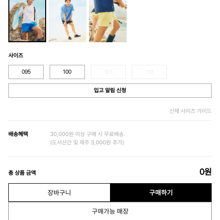
사이즈
095
100
105
110
입고 알림 신청
신체 사이즈 가이드
배송혜택
30,000원 이상 구매 시 무료배송.
(도서산간 및 제주 3,000원 추가)
0
원
총 상품 금액
장바구니
구매하기
구매가능 매장