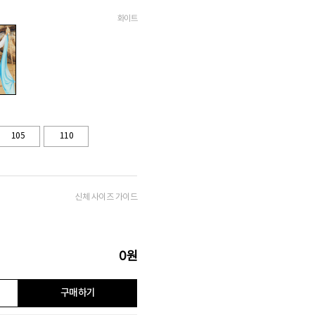
화이트
105
110
신체 사이즈 가이드
0
원
구매하기