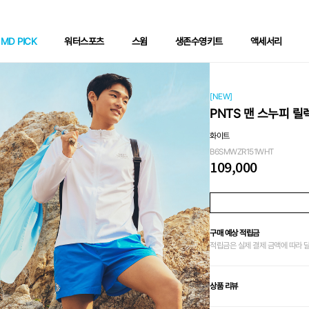
MD PICK
워터스포츠
스윔
생존수영키트
액세서리
[NEW]
PNTS 맨 스누피 
화이트
B6SMWZR151WHT
109,000
구매 예상 적립금
적립금은 실제 결제 금액에 따라 
상품 리뷰