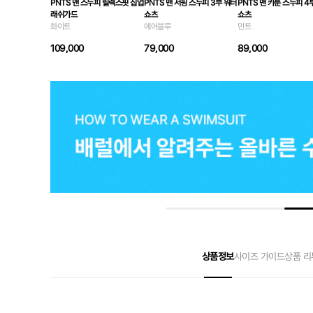
PNTS 맨 스누피 릴렉스핏 집업
PNTS 맨 서핑 스누피 3부 워터
PNTS 맨 카툰 스누피 4
래쉬가드
쇼츠
쇼츠
화이트
에어블루
민트
109,000
79,000
89,000
상품정보
사이즈 가이드
상품 리