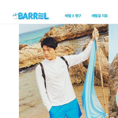
배럴 X 짱구
배럴걸 지효