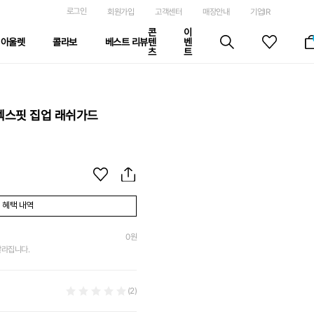
로그인
회원가입
고객센터
매장안내
기업IR
콘
이
아울렛
콜라보
베스트 리뷰
텐
벤
츠
트
릴렉스핏 집업 래쉬가드
혜택 내역
0
원
달라집니다.
(2)