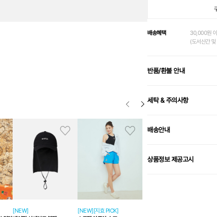
배송혜택
30,000원 
(도서산간 및 
반품/환불 안내
세탁 & 주의사항
배송안내
상품정보 제공고시
[NEW]
[NEW][지효 PICK]