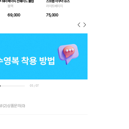
부 워터
베이직 선쉐이드 볼캡
스트랩 아쿠아 슈즈
블랙
라이트베이지
69,000
75,000
05
07
/
뷰
(2)
상품문의
(0)