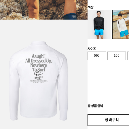
색상
사이즈
095
100
총 상품 금액
장바구니