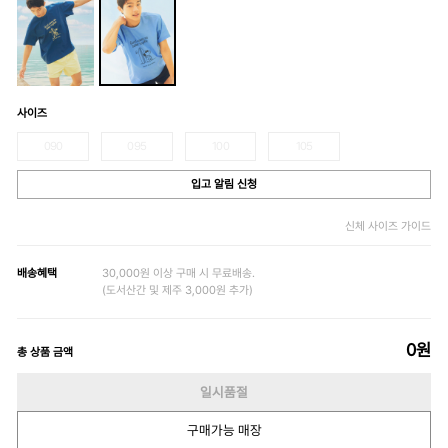
사이즈
090
095
100
105
입고 알림 신청
신체 사이즈 가이드
배송혜택
30,000원 이상 구매 시 무료배송.
(도서산간 및 제주 3,000원 추가)
0
원
총 상품 금액
일시품절
구매가능 매장