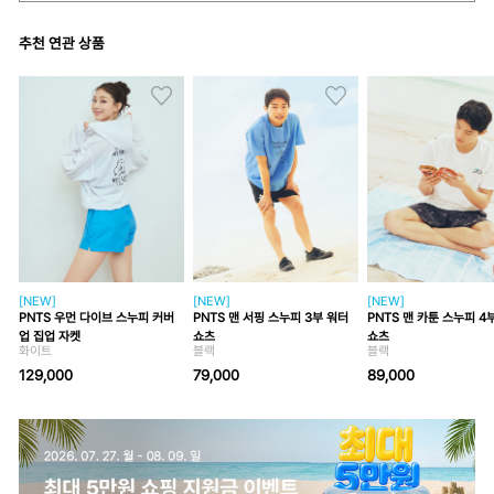
추천 연관 상품
[NEW]
[NEW]
[NEW]
PNTS 우먼 다이브 스누피 커버
PNTS 맨 서핑 스누피 3부 워터
PNTS 맨 카툰 스누피 4
업 집업 자켓
쇼츠
쇼츠
화이트
블랙
블랙
129,000
79,000
89,000