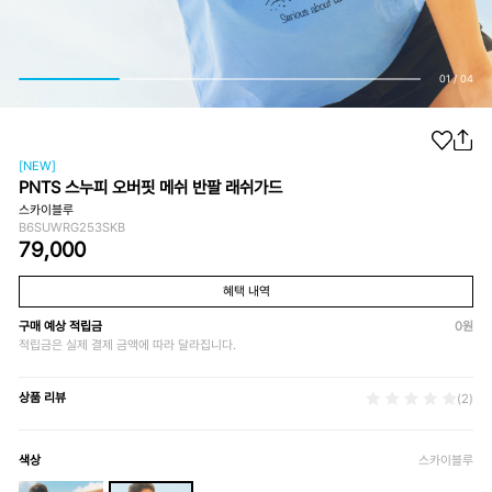
01
/
04
[NEW]
PNTS 스누피 오버핏 메쉬 반팔 래쉬가드
스카이블루
B6SUWRG253SKB
79,000
혜택 내역
구매 예상 적립금
0
원
적립금은 실제 결제 금액에 따라 달라집니다.
상품 리뷰
(2)
색상
스카이블루