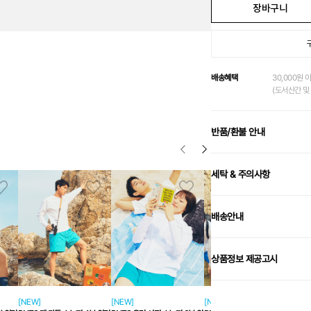
장바구니
배송혜택
30,000원 
(도서산간 및 
반품/환불 안내
세탁 & 주의사항
배송안내
상품정보 제공고시
[NEW]
[NEW]
[NEW]