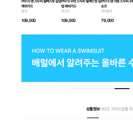
PNTS 맨 스누피 릴렉스핏 집업
PNTS 우먼 스누피 릴렉스핏 집
PNTS 맨 서핑 스누피 3
래쉬가드
업 래쉬가드
쇼츠
블랙
화이트
에어블루
109,000
109,000
79,000
상품정보
사이즈 가이드
상품 리