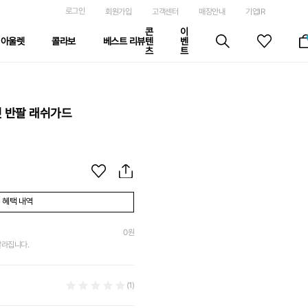
로그인
회원가입
고객센터
매장안내
기업IR
콘
이
아울렛
콜라보
베스트 리뷰
텐
벤
츠
트
핏 반팔 래쉬가드
혜택 내역
0
원
달라집니다.
(1)