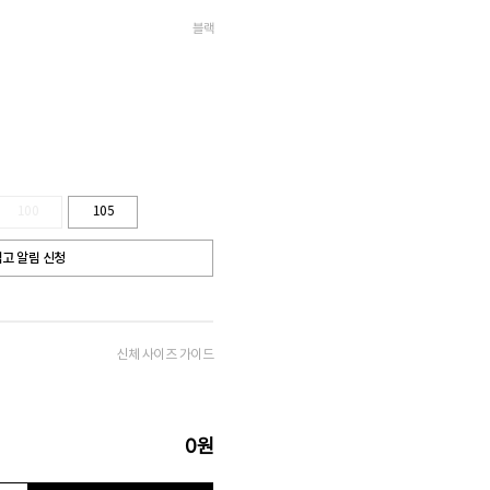
블랙
100
105
고 알림 신청
신체 사이즈 가이드
0
원