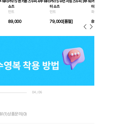
부 워터
PNTS 맨 카툰 스누피 4부 워터
PNTS 우먼 서핑 스누피 3부 워
PNTS 우먼 카툰 스누피 3부 워
쇼츠
터 쇼츠
터 쇼츠
민트
민트
화이트
89,000
79,000
[품절]
89,000
04
06
/
뷰
(1)
상품문의
(0)