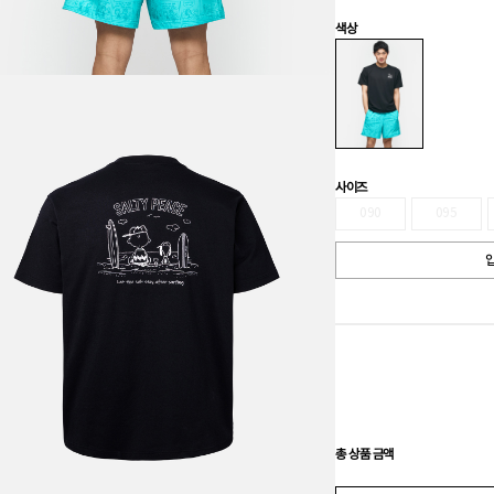
색상
사이즈
090
095
입
총 상품 금액