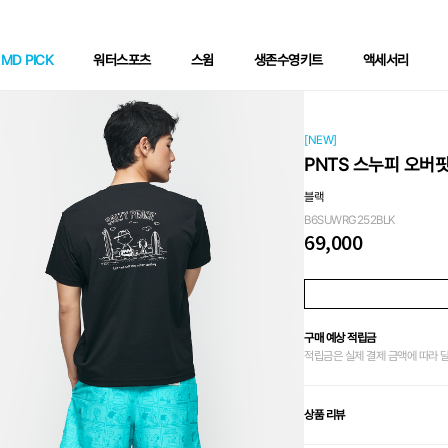
MD PICK
워터스포츠
스윔
생존수영키트
액세서리
[NEW]
PNTS 스누피 오버
블랙
B6SUWRG252BLK
69,000
구매 예상 적립금
적립금은 실제 결제 금액에 따라 
상품 리뷰