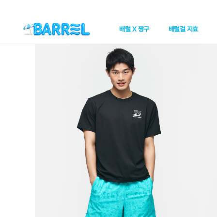
배럴 X 짱구
배럴걸 지효