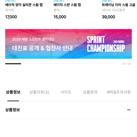
[NEW]
[NEW]
[NEW]
베이직 양각 실리콘 스윔 캡
베이직 스판 스윔 캡
트레이닝 미러 스윔 고글
화이트
블랙
네이비 미러/블루
17,000
15,000
39,000
01
/
07
상품정보
상품리뷰(
2
)
사이즈
상품문의
세탁&주의사항
상품정보