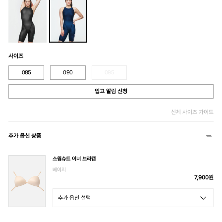
사이즈
085
090
095
입고 알림 신청
신체 사이즈 가이드
추가 옵션 상품
스윔슈트 이너 브라캡
베이지
7,900
원