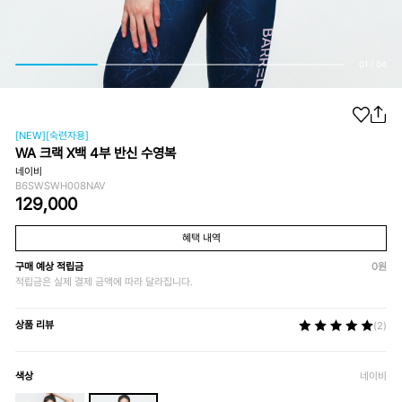
01
/
04
[NEW][숙련자용]
WA 크랙 X백 4부 반신 수영복
네이비
B6SWSWH008NAV
129,000
혜택 내역
구매 예상 적립금
0
원
적립금은 실제 결제 금액에 따라 달라집니다.
상품 리뷰
(2)
색상
네이비