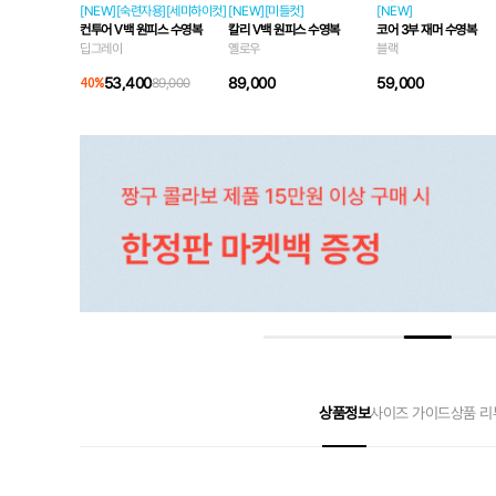
[NEW][숙련자용][세미하이컷]
[NEW][미들컷]
[NEW]
컨투어 V백 원피스 수영복
칼리 V백 원피스 수영복
코어 3부 재머 수영복
딥그레이
옐로우
블랙
53,400
89,000
59,000
40
%
89,000
상품정보
사이즈 가이드
상품 리