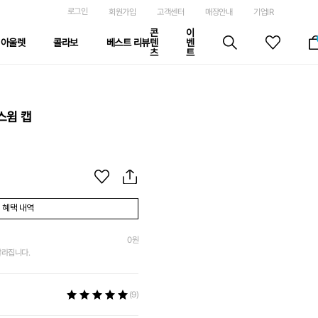
로그인
회원가입
고객센터
매장안내
기업IR
콘
이
아울렛
콜라보
베스트 리뷰
텐
벤
츠
트
스윔 캡
혜택 내역
0
원
달라집니다.
(9)