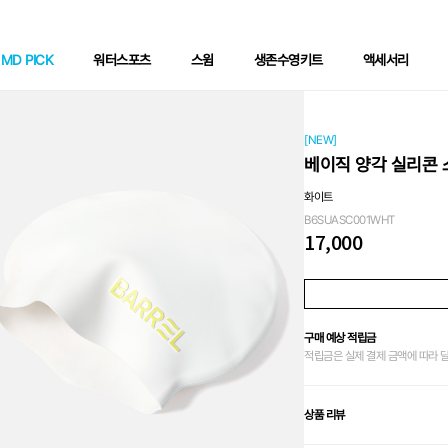
MD PICK
워터스포츠
스윔
생존수영키트
액세서리
[NEW]
베이직 양각 실리콘 
화이트
B6SUASC001WHT
17,000
구매 예상 적립금
적립금은 실제 결제 금액에 따라 
상품 리뷰