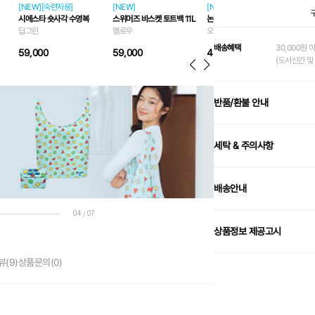
[NEW][숙련자용]
[NEW]
[NEW]
[NE
시에스타 숏사각 수영복
스위머즈 바스켓 토트백 11L
논 패킹 레이서 미러 스윔 고글
엣지
딥그린
옐로우
오로라/화이트
블랙
배송혜택
30,000원 
59,000
59,000
45,000
79
(도서산간 및 
반품/환불 안내
세탁 & 주의사항
배송안내
04
07
/
상품정보 제공고시
뷰
(9)
상품문의
(0)