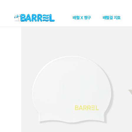
배럴 X 짱구
배럴걸 지효