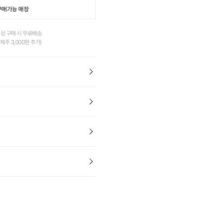
W]
구매가능 매장
 레이서 미러 스윔 고글
 미러/블랙
이상 구매 시 무료배송.
,000
제주 3,000원 추가)