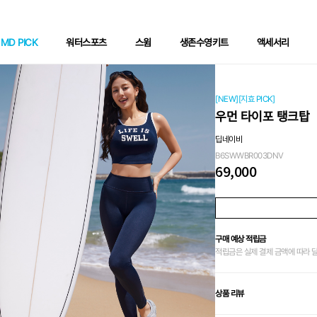
MD PICK
워터스포츠
스윔
생존수영키트
액세서리
[NEW][지효 PICK]
우먼 타이포 탱크탑
딥네이비
B6SWWBR003DNV
69,000
구매 예상 적립금
적립금은 실제 결제 금액에 따라 
상품 리뷰