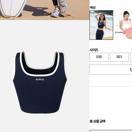
색상
사이즈
080
085
입
총 상품 금액