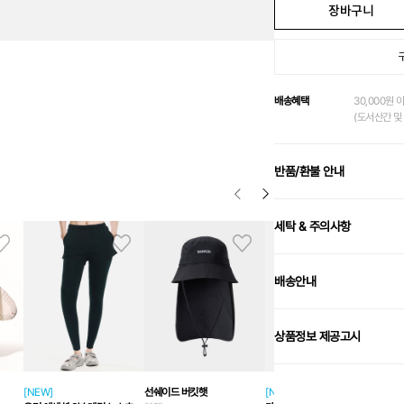
장바구니
배송혜택
30,000원 
(도서산간 및 
반품/환불 안내
세탁 & 주의사항
배송안내
상품정보 제공고시
[NEW]
선쉐이드 버킷햇
[NEW]
테크