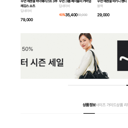
우먼 에센셜 하이웨이스트 3부
우먼 크롭 페이즐리 커버업
우먼 에센셜 비키니 팬티
레깅스 쇼츠
딥네이비
블랙
딥네이비
35,400
29,000
40
%
59,000
79,000
상품정보
사이즈 가이드
상품 리