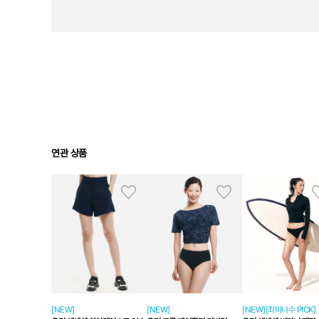
연관 상품
[NEW]
[NEW]
[NEW][최미나수 PICK]