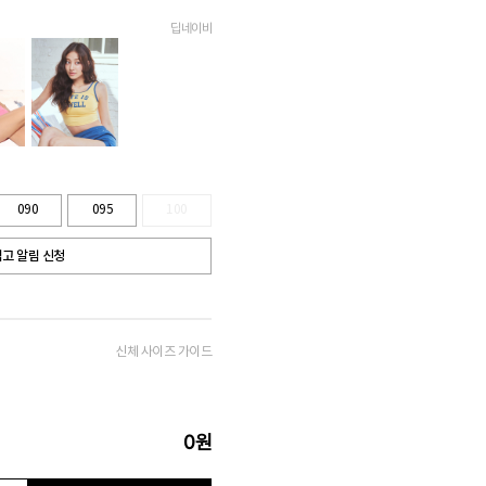
딥네이비
090
095
100
고 알림 신청
신체 사이즈 가이드
0
원