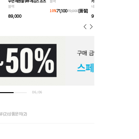
우먼 에센셜 9부 레깅스 쇼츠
블랙
카프리 네트 멀티 비치백 55L
블랙
블랙
네이비
71,100
[품절]
10
%
79,000
30
89,000
99,000
06
06
/
뷰
(2)
상품문의
(2)