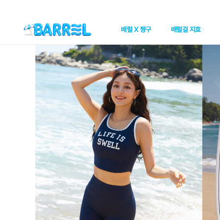
배럴 X 짱구
배럴걸 지효