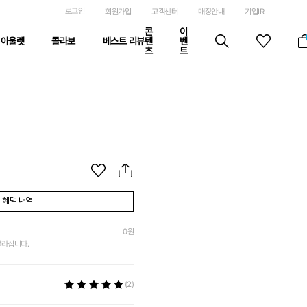
로그인
회원가입
고객센터
매장안내
기업IR
콘
이
아울렛
콜라보
베스트 리뷰
텐
벤
츠
트
혜택 내역
0
원
달라집니다.
(2)