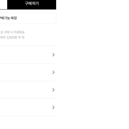
구매하기
구매가능 매장
이상 구매 시 무료배송.
제주 3,000원 추가)
 아쿠아 러너