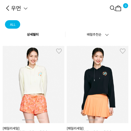
0
우먼
ALL
상세필터
배럴추천순
[패밀리세일]
[패밀리세일]