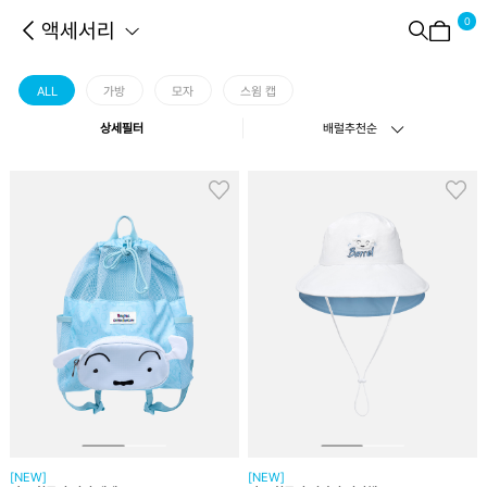
0
액세서리
ALL
가방
모자
스윔 캡
상세필터
배럴추천순
[NEW]
[NEW]