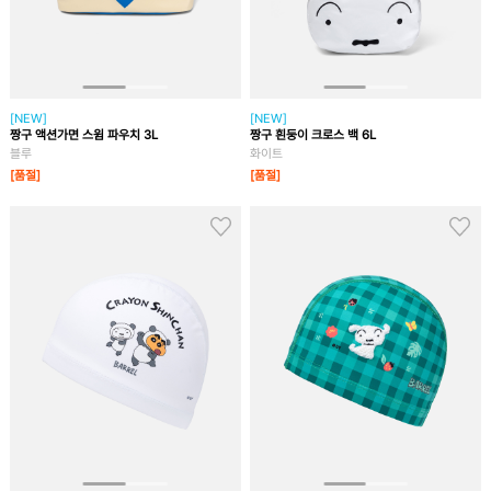
[NEW]
[NEW]
짱구 액션가면 스윔 파우치 3L
짱구 흰둥이 크로스 백 6L
블루
화이트
[품절]
[품절]