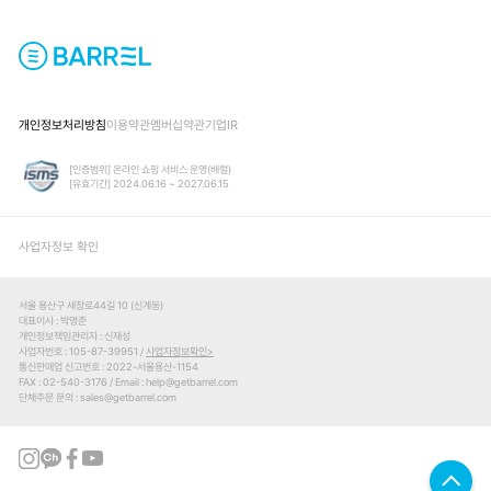
개인정보처리방침
이용약관
멤버십약관
기업IR
[인증범위] 온라인 쇼핑 서비스 운영(배럴)
[유효기간] 2024.06.16 ~ 2027.06.15
사업자정보 확인
서울 용산구 새창로44길 10 (신계동)
대표이사
박영준
개인정보책임관리자
신재성
사업자번호
105-87-39951 /
사업자정보확인
통신판매업 신고번호
2022-서울용산-1154
FAX
02-540-3176
Email
help@getbarrel.com
단체주문 문의
sales@getbarrel.com