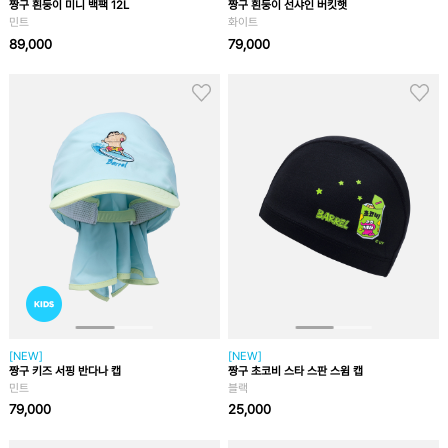
짱구 흰둥이 미니 백팩 12L
짱구 흰둥이 선샤인 버킷햇
민트
화이트
89,000
79,000
[NEW]
[NEW]
짱구 키즈 서핑 반다나 캡
짱구 초코비 스타 스판 스윔 캡
민트
블랙
79,000
25,000