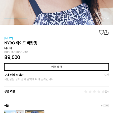
01
/
04
[NEW]
NYBG 와이드 버킷햇
네이비
B6SUACP050NAV
89,000
혜택 내역
구매 예상 적립금
0
원
적립금은 실제 결제 금액에 따라 달라집니다.
상품 리뷰
(0)
색상
네이비