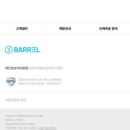
고객센터
매장안내
단체주문 문의
개인정보처리방침
이용약관
멤버십약관
기업IR
[인증범위] 온라인 쇼핑 서비스 운영(배럴)
[유효기간] 2024.06.16 ~ 2027.06.15
사업자정보 확인
서울 용산구 새창로44길 10 (신계동)
대표이사
박영준
개인정보책임관리자
신재성
사업자번호
105-87-39951 /
사업자정보확인