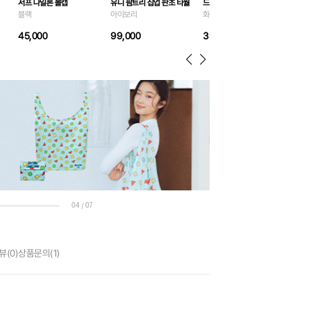
서프 나일론 볼캡
유니 팜트리 집업 판초 타월
드라이 크로스 백 3L
옐로
블랙
아이보리
화이트
50
45,000
99,000
39,000
04
07
/
뷰
(0)
상품문의
(1)