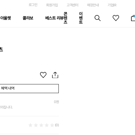
로그인
회원가입
고객센터
매장안내
기업IR
콘
이
아울렛
콜라보
베스트 리뷰
텐
벤
츠
트
츠
혜택 내역
0
원
달라집니다.
(0)