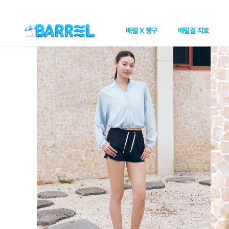
배럴 X 짱구
배럴걸 지효