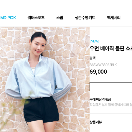
MD PICK
워터스포츠
스윔
생존수영키트
액세서리
[NEW]
우먼 베이직 돌핀 쇼
블랙
B6SWWBS022BLK
69,000
구매 예상 적립금
적립금은 실제 결제 금액에 따라 
상품 리뷰