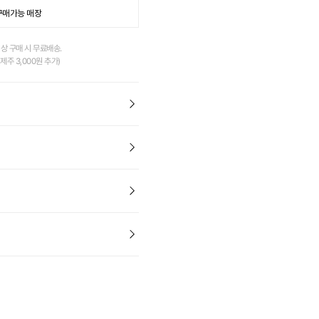
구매가능 매장
이상 구매 시 무료배송.
제주 3,000원 추가)
피컬 플립플랍