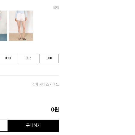
블랙
090
095
100
신체 사이즈 가이드
0
원
구매하기