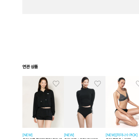
연관 상품
[NEW]
[NEW]
[NEW][최미나수 PICK]