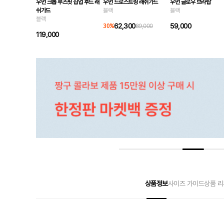
우먼 크롭 루즈핏 집업 후드 래
우먼 드로스트링 래쉬가드
우먼 글로우 브라탑
쉬가드
블랙
블랙
블랙
62,300
59,000
30
%
89,000
119,000
상품정보
사이즈 가이드
상품 리