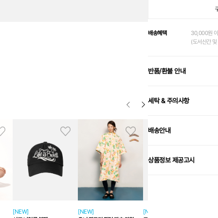
배송혜택
30,000원 
(도서산간 및 
반품/환불 안내
세탁 & 주의사항
배송안내
상품정보 제공고시
[NEW]
[NEW]
[NEW]
트로