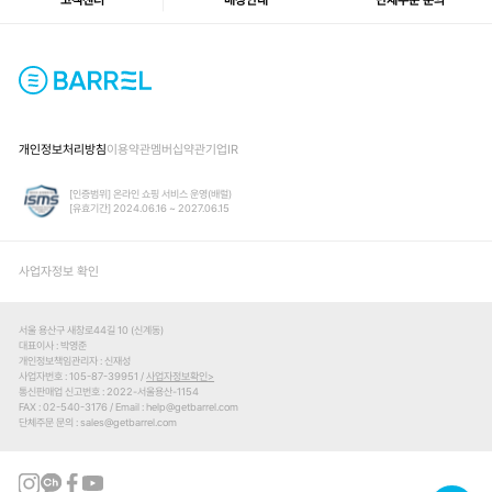
고객센터
매장안내
단체주문 문의
개인정보처리방침
이용약관
멤버십약관
기업IR
[인증범위] 온라인 쇼핑 서비스 운영(배럴)
[유효기간] 2024.06.16 ~ 2027.06.15
사업자정보 확인
서울 용산구 새창로44길 10 (신계동)
대표이사
박영준
개인정보책임관리자
신재성
사업자번호
105-87-39951 /
사업자정보확인
통신판매업 신고번호
2022-서울용산-1154
FAX
02-540-3176
Email
help@getbarrel.com
단체주문 문의
sales@getbarrel.com