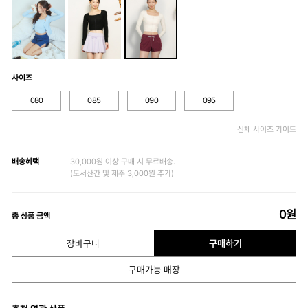
사이즈
080
085
090
095
신체 사이즈 가이드
배송혜택
30,000원 이상 구매 시 무료배송.
(도서산간 및 제주 3,000원 추가)
0
원
총 상품 금액
장바구니
구매하기
구매가능 매장