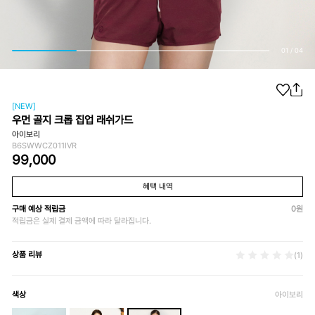
01
/
04
[NEW]
우먼 골지 크롭 집업 래쉬가드
아이보리
B6SWWCZ011IVR
99,000
혜택 내역
구매 예상 적립금
0
원
적립금은 실제 결제 금액에 따라 달라집니다.
상품 리뷰
(1)
색상
아이보리