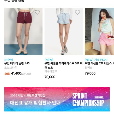
추천 연관 상품
[NEW]
[NEW]
[NEW][지효 PICK]
우먼 베이직 돌핀 쇼츠
우먼 에센셜 하이웨이스트 3부 워
우먼 에센셜 2부 레깅스 
초코브라운
터 쇼츠
딥핑크
아쿠아블루
41,400
79,000
40
%
69,000
79,000