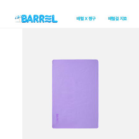
배럴 X 짱구
배럴걸 지효