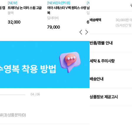
[NEW]
[NEW][숙련자용]
[NEW][숙련자용]
[NE
윔 캡
트레이닝 논 미러 스윔 고글
여아 시에스타 V백 원피스 수영
남아 시에스타 4부 재머 수영복
키즈
블랙
복
딥네이비
블랙
딥네이비
배송혜택
30,000원 
32,000
69,000
25
(도서산간 및 
79,000
반품/환불 안내
세탁 & 주의사항
배송안내
04
06
/
상품정보 제공고시
뷰
(3)
상품문의
(0)