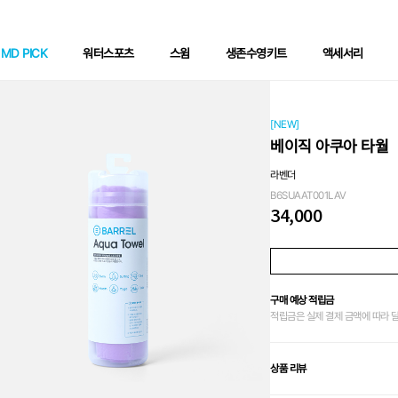
MD PICK
워터스포츠
스윔
생존수영키트
액세서리
[NEW]
베이직 아쿠아 타월
라벤더
B6SUAAT001LAV
34,000
구매 예상 적립금
적립금은 실제 결제 금액에 따라 
상품 리뷰