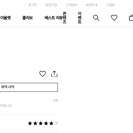
로그인
회원가입
고객센터
매장안내
기업IR
콘
이
아울렛
콜라보
베스트 리뷰
텐
벤
츠
트
혜택 내역
0
원
달라집니다.
(3)