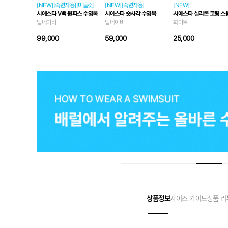
[NEW][숙련자용][미들컷]
[NEW][숙련자용]
[NEW]
시에스타 V백 원피스 수영복
시에스타 숏사각 수영복
시에스타 실리콘 코팅 스
딥네이비
딥네이비
화이트
99,000
59,000
25,000
상품정보
사이즈 가이드
상품 리