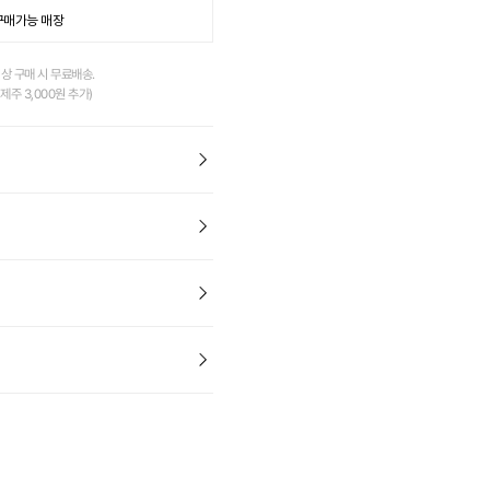
W]
[NEW]
[NEW]
구매가능 매장
 논 미러 스윔 고글
키즈 스위밍 캣 실리콘 스윔 캡
스위머즈 크로스 백 7L
화이트
블랙
이상 구매 시 무료배송.
,000
21,000
59,000
제주 3,000원 추가)