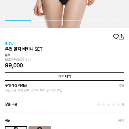
01
/
04
[NEW]
우먼 골지 비키니 SET
블랙
B6SWWBI001BLK
99,000
혜택 내역
구매 예상 적립금
0
원
적립금은 실제 결제 금액에 따라 달라집니다.
상품 리뷰
(1)
색상
블랙