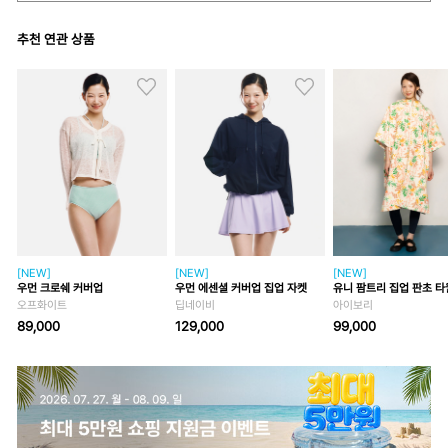
추천 연관 상품
[NEW]
[NEW]
[NEW]
우먼 크로쉐 커버업
우먼 에센셜 커버업 집업 자켓
유니 팜트리 집업 판초 타
오프화이트
딥네이비
아이보리
89,000
129,000
99,000