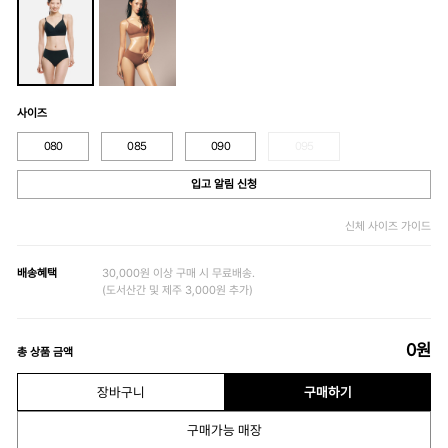
사이즈
080
085
090
095
입고 알림 신청
신체 사이즈 가이드
배송혜택
30,000원 이상 구매 시 무료배송.
(도서산간 및 제주 3,000원 추가)
0
원
총 상품 금액
장바구니
구매하기
구매가능 매장