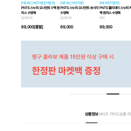
[NEW] [숙련자용][미들컷]
[NEW] [숙련자용]
[NEW][미들컷]
PNTS 스누피 오너먼트 V백 원
PNTS 스누피 오너먼트 숏사각
PNTS 홀리데이 스누피 
피스 수영복
수영복
백 원피스 수영복
딥네이비
딥네이비
레드
99,000
[품절]
69,000
99,000
상품정보
사이즈 가이드
상품 리