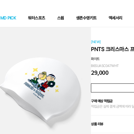
MD PICK
워터스포츠
스윔
생존수영키트
액세서리
[NEW]
PNTS 크리스마스 
화이트
B6SUASC047WHT
29,000
구매 예상 적립금
적립금은 실제 결제 금액에 따라 
상품 리뷰