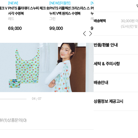
[NEW]
[NEW][미들컷]
[NEW][미들컷]
체크 V
PNTS 홀리데이 스누피 체크 숏
PNTS 리플렉션 크리스마스 스
PNTS 리플렉션 크리스마스 스
사각 수영복
누피 V백 원피스 수영복
누피 V백 원피스 수영복
레드
그린
레드
배송혜택
30,000원 
(도서산간 및 
69,000
99,000
99,000
반품/환불 안내
세탁 & 주의사항
배송안내
04
07
/
상품정보 제공고시
뷰
(1)
상품문의
(0)