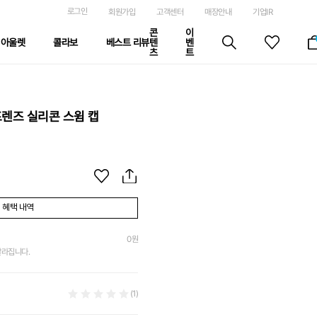
로그인
회원가입
고객센터
매장안내
기업IR
콘
이
아울렛
콜라보
베스트 리뷰
텐
벤
츠
트
프렌즈 실리콘 스윔 캡
혜택 내역
0
원
달라집니다.
(1)