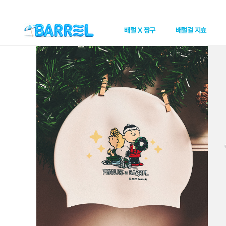
배럴 X 짱구
배럴걸 지효