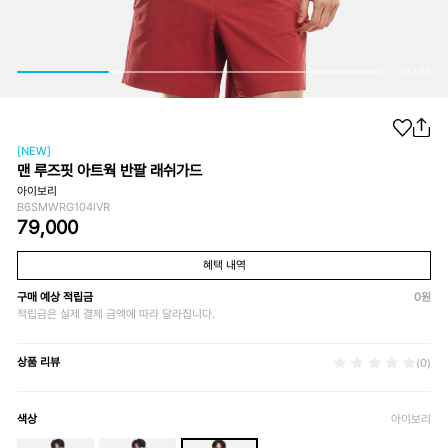
01
/
04
[NEW]
맨 루즈핏 아트웍 반팔 래쉬가드
아이보리
B6SMWRG104IVR
79,000
혜택 내역
구매 예상 적립금
0
원
적립금은 실제 결제 금액에 따라 달라집니다.
상품 리뷰
(0)
색상
아이보리