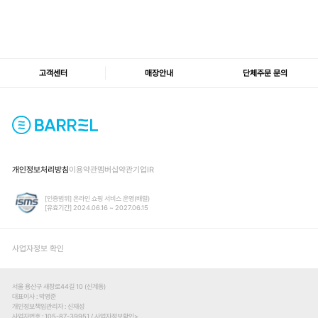
고객센터
매장안내
단체주문 문의
개인정보처리방침
이용약관
멤버십약관
기업IR
[인증범위] 온라인 쇼핑 서비스 운영(배럴)
[유효기간] 2024.06.16 ~ 2027.06.15
사업자정보 확인
서울 용산구 새창로44길 10 (신계동)
대표이사
박영준
개인정보책임관리자
신재성
사업자번호
105-87-39951 /
사업자정보확인