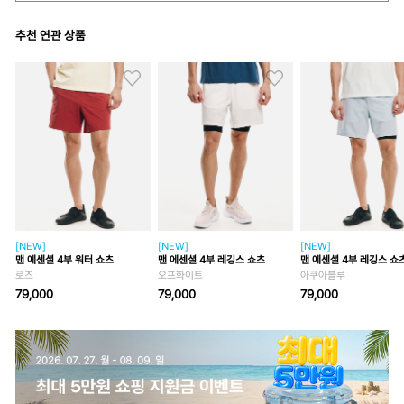
추천 연관 상품
[NEW]
[NEW]
[NEW]
맨 에센셜 4부 워터 쇼츠
맨 에센셜 4부 레깅스 쇼츠
맨 에센셜 4부 레깅스 쇼
로즈
오프화이트
아쿠아블루
79,000
79,000
79,000