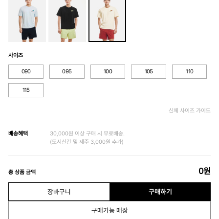
사이즈
090
095
100
105
110
115
신체 사이즈 가이드
배송혜택
30,000원 이상 구매 시 무료배송.
(도서산간 및 제주 3,000원 추가)
0
원
총 상품 금액
장바구니
구매하기
구매가능 매장