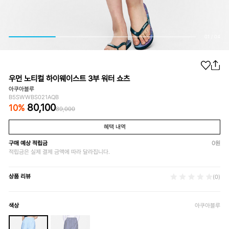
01
/
04
우먼 노티컬 하이웨이스트 3부 워터 쇼츠
아쿠아블루
B5SWWBS021AQB
80,100
10
%
89,000
혜택 내역
구매 예상 적립금
0
원
적립금은 실제 결제 금액에 따라 달라집니다.
상품 리뷰
(0)
색상
아쿠아블루