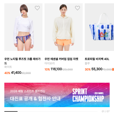
우먼 노티컬 루즈핏 크롭 래쉬가
우먼 에센셜 커버업 집업 자켓
트로피컬 비치백 40L
드
아이보리
블루
화이트
116,100
55,300
10
%
129,000
30
%
79,000
41,400
40
%
69,000
01
/
07