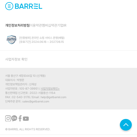
개인정보처리방침
이용약관
멤버십약관
기업IR
[인증범위] 온라인 쇼핑 서비스 운영(배럴)
[유효기간] 2024.06.16 ~ 2027.06.15
사업자정보 확인
서울 용산구 새창로44길 10 (신계동)
대표이사
박영준
개인정보책임관리자
신재성
사업자번호
105-87-39951 /
사업자정보확인
통신판매업 신고번호
2022-서울용산-1154
FAX
02-540-3176
Email
help@getbarrel.com
단체주문 문의
sales@getbarrel.com
© BARREL ALL RIGHTS RESERVED.