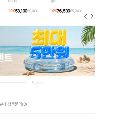
네이비
실버
53,100
76,500
10
%
59,000
10
%
85,000
01
06
/
뷰
(1)
상품문의
(0)