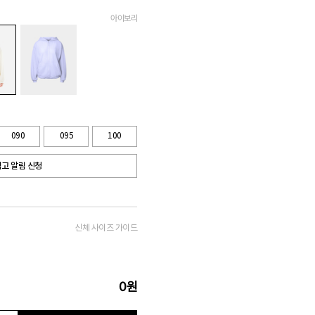
아이보리
090
095
100
고 알림 신청
신체 사이즈 가이드
0
원