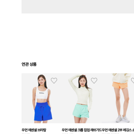
연관 상품
우먼 에센셜 브라탑
우먼 에센셜 크롭 집업 래쉬가드
우먼 에센셜 2부 레깅스 