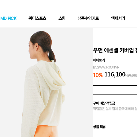
MD PICK
워터스포츠
스윔
생존수영키트
액세서리
우먼 에센셜 커버업 
아이보리
B5SWWJK001IVR
116,100
10
%
129,00
구매 예상 적립금
적립금은 실제 결제 금액에 따라 
상품 리뷰