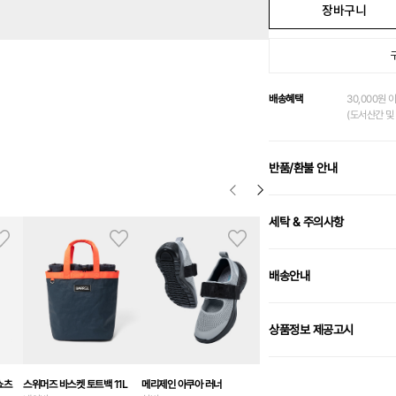
장바구니
배송혜택
30,000원 
(도서산간 및 
반품/환불 안내
세탁 & 주의사항
배송안내
상품정보 제공고시
쇼츠
스위머즈 바스켓 토트백 11L
메리제인 아쿠아 러너