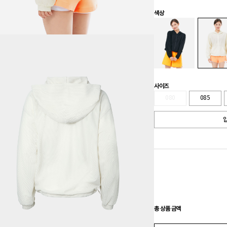
색상
사이즈
080
085
입
총 상품 금액