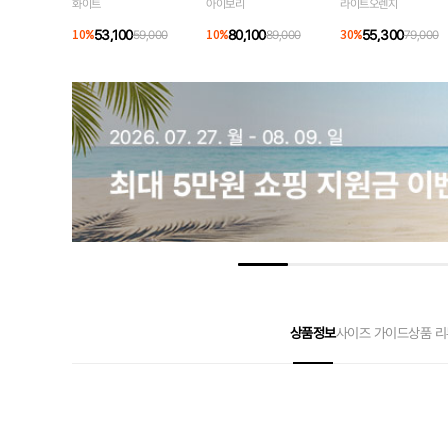
화이트
아이보리
라이트오렌지
53,100
80,100
55,300
10
%
59,000
10
%
89,000
30
%
79,000
상품정보
사이즈 가이드
상품 리