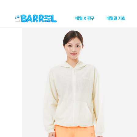
배럴 X 짱구
배럴걸 지효