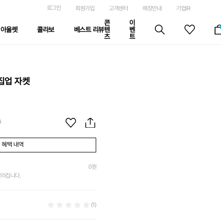
로그인
회원가입
고객센터
매장안내
기업IR
콘
이
아울렛
콜라보
베스트 리뷰
텐
벤
츠
트
집업 자켓
0
혜택 내역
0
원
달라집니다.
(1)