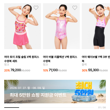
여아 토이 프릴 슬림 X백 원피스
여아 버블 리플렉션 V백 원피스
여아 웨이브쉘 Y백 3부 
수영복 세트
수영복
복
핑크
핑크
블랙
79,200
71,100
55,300
20
%
99,000
10
%
79,000
30
%
79,000
01
/
06