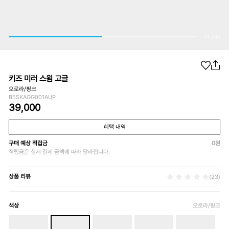
01
/
02
키즈 미러 스윔 고글
오로라/핑크
B5SKAGG001AUP
39,000
혜택 내역
구매 예상 적립금
0
원
적립금은 실제 결제 금액에 따라 달라집니다.
상품 리뷰
(23)
색상
오로라/핑크