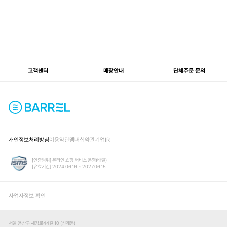
고객센터
매장안내
단체주문 문의
개인정보처리방침
이용약관
멤버십약관
기업IR
[인증범위] 온라인 쇼핑 서비스 운영(배럴)
[유효기간] 2024.06.16 ~ 2027.06.15
사업자정보 확인
서울 용산구 새창로44길 10 (신계동)