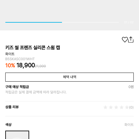
01
/
02
키즈 씰 프렌즈 실리콘 스윔 캡
화이트
B5SKASC001WHT
18,900
10
%
21,000
혜택 내역
구매 예상 적립금
0
원
적립금은 실제 결제 금액에 따라 달라집니다.
상품 리뷰
(0)
색상
화이트