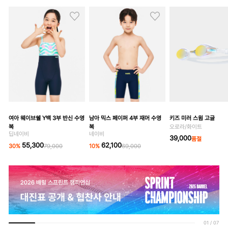
여아 웨이브쉘 Y백 3부 반신 수영
남아 믹스 페이퍼 4부 재머 수영
키즈 미러 스윔 고글
복
복
오로라/화이트
딥네이비
네이비
39,000
품절
55,300
62,100
30
%
79,000
10
%
69,000
01
/
07