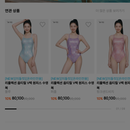
연관 상품
더 많은 상품 보러가기
[NEW][미들컷][온라인전용]
[NEW][미들컷][온라인전용]
[NEW][미들컷][온라인전
리플렉션 옵티컬 V백 원피스 수영
리플렉션 옵티컬 V백 원피스 수영
리플렉션 옵티컬 V백 원
복
복
복
블루
퍼플
핑크샌드비치
80,100
80,100
80,100
10
%
89,000
10
%
89,000
10
%
89,000
01
/
09