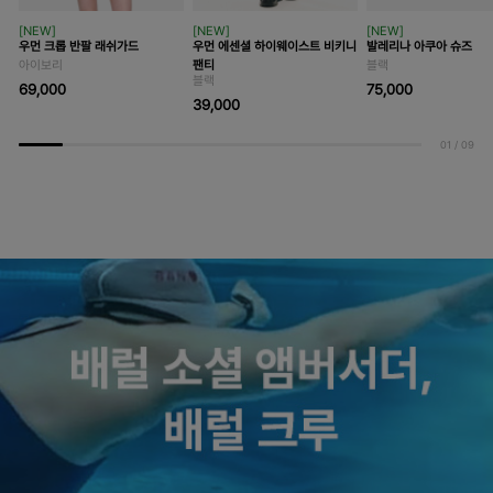
[NEW]
[NEW]
[NEW]
우먼 크롭 반팔 래쉬가드
우먼 에센셜 하이웨이스트 비키니
발레리나 아쿠아 슈즈
아이보리
팬티
블랙
블랙
69,000
75,000
39,000
01
/
09