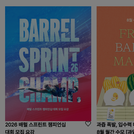
2026 배럴 스프린트 챔피언십
과즙 폭발, 입수력 
대회 모집 요강
8월 월간 수모 [과