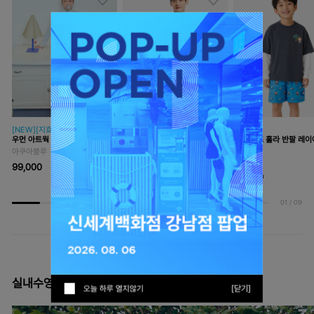
[NEW][지효 PICK]
[NEW]
[NEW]
우먼 아트웍 크롭 집업 래쉬가드
맨 에센셜 릴렉스핏 집업 래쉬가
짱구 키즈 훌라 반팔 레이
아쿠아블루
드
쉬가드
블랙
딥그레이
99,000
89,000
89,000
01
/
09
실내수영 BEST
오늘 하루 열지않기
[닫기]