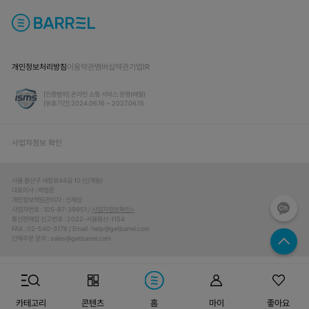
개인정보처리방침
이용약관
멤버십약관
기업IR
[인증범위] 온라인 쇼핑 서비스 운영(배럴)
[유효기간] 2024.06.16 ~ 2027.06.15
사업자정보 확인
서울 용산구 새창로44길 10 (신계동)
대표이사
박영준
개인정보책임관리자
신재성
사업자번호
105-87-39951 /
사업자정보확인
통신판매업 신고번호
2022-서울용산-1154
FAX
02-540-3176
Email
help@getbarrel.com
단체주문 문의
sales@getbarrel.com
© BARREL ALL RIGHTS RESERVED.
카테고리
콘텐츠
홈
마이
좋아요