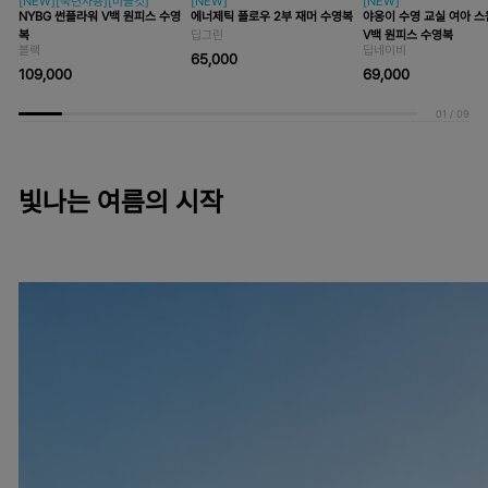
[NEW][숙련자용][미들컷]
[NEW]
[NEW]
NYBG 썬플라워 V백 원피스 수영
에너제틱 플로우 2부 재머 수영복
야옹이 수영 교실 여아 
복
딥그린
V백 원피스 수영복
블랙
딥네이비
65,000
109,000
69,000
01
/
09
빛나는 여름의 시작