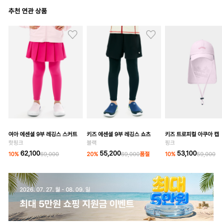
추천 연관 상품
여아 에센셜 9부 레깅스 스커트
키즈 에센셜 9부 레깅스 쇼츠
키즈 트로피컬 아쿠아 캡
핫핑크
블랙
핑크
62,100
55,200
53,100
10
%
69,000
20
%
69,000
품절
10
%
59,000