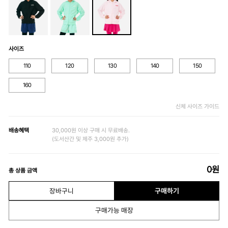
사이즈
110
120
130
140
150
160
신체 사이즈 가이드
배송혜택
30,000원 이상 구매 시 무료배송.
(도서산간 및 제주 3,000원 추가)
0
원
총 상품 금액
장바구니
구매하기
구매가능 매장