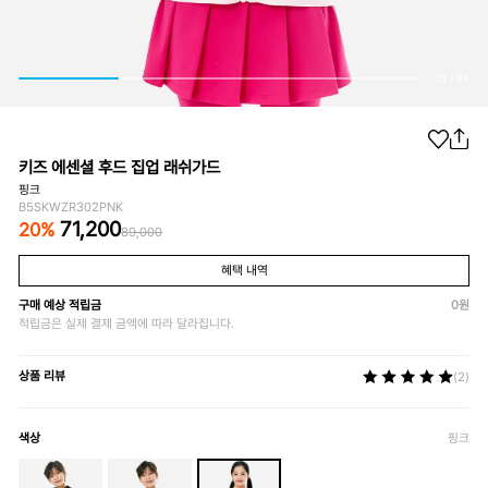
01
/
04
키즈 에센셜 후드 집업 래쉬가드
핑크
B5SKWZR302PNK
71,200
20
%
89,000
혜택 내역
구매 예상 적립금
0
원
적립금은 실제 결제 금액에 따라 달라집니다.
상품 리뷰
(2)
색상
핑크