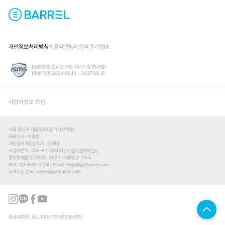
개인정보처리방침
이용약관
멤버십약관
기업IR
[인증범위] 온라인 쇼핑 서비스 운영(배럴)
[유효기간] 2024.06.16 ~ 2027.06.15
사업자정보 확인
서울 용산구 새창로44길 10 (신계동)
대표이사
박영준
개인정보책임관리자
신재성
사업자번호
105-87-39951 /
사업자정보확인
통신판매업 신고번호
2022-서울용산-1154
FAX
02-540-3176
Email
help@getbarrel.com
단체주문 문의
sales@getbarrel.com
© BARREL ALL RIGHTS RESERVED.