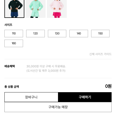
사이즈
110
120
130
140
150
160
신체 사이즈 가이드
배송혜택
30,000원 이상 구매 시 무료배송.
(도서산간 및 제주 3,000원 추가)
0
원
총 상품 금액
장바구니
구매하기
구매가능 매장