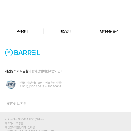
고객센터
매장안내
단체주문 문의
개인정보처리방침
이용약관
멤버십약관
기업IR
[인증범위] 온라인 쇼핑 서비스 운영(배럴)
[유효기간] 2024.06.16 ~ 2027.06.15
사업자정보 확인
서울 용산구 새창로44길 10 (신계동)
대표이사
박영준
개인정보책임관리자
신재성