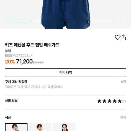
01
/
04
키즈 에센셜 후드 집업 래쉬가드
블랙
B5SKWZR302BLK
71,200
20
%
89,000
혜택 내역
구매 예상 적립금
0
원
적립금은 실제 결제 금액에 따라 달라집니다.
상품 리뷰
(2)
색상
블랙