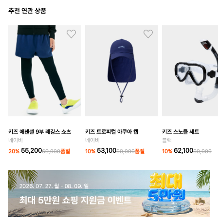
추천 연관 상품
키즈 에센셜 9부 레깅스 쇼츠
키즈 트로피컬 아쿠아 캡
키즈 스노클 세트
네이비
네이비
블랙
55,200
53,100
62,100
20
%
69,000
품절
10
%
59,000
품절
10
%
69,000