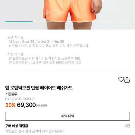
01
/
04
· 모델 사이즈
180cm / Bust 36 / Waist 31 / Hip 39
※ 모델 사이즈 및 착장 아이템의 경우 피팅 사진 기준입니다.
· 착장 아이템
맨 로맨틱모션 반팔 레이어드 래쉬가드 스톤블루 100
맨 로맨틱모션 L.I.S 3부 워터 쇼츠 라이트오렌지 100
맨 로맨틱모션 반팔 레이어드 래쉬가드
스톤블루
B4SMWRG104SNE
69,300
30
%
99,000
혜택 내역
구매 예상 적립금
0
원
적립금은 실제 결제 금액에 따라 달라집니다.