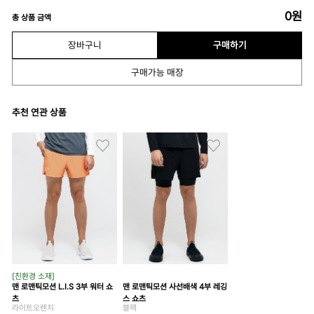
0
원
총 상품 금액
장바구니
구매하기
구매가능 매장
추천 연관 상품
[친환경 소재]
맨 로맨틱모션 L.I.S 3부 워터 쇼
맨 로맨틱모션 사선배색 4부 레깅
츠
스 쇼츠
라이트오렌지
블랙