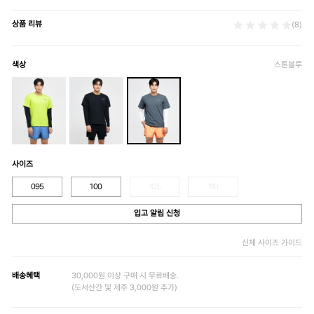
상품 리뷰
(8)
색상
스톤블루
사이즈
095
100
105
110
입고 알림 신청
신체 사이즈 가이드
배송혜택
30,000원 이상 구매 시 무료배송.
(도서산간 및 제주 3,000원 추가)